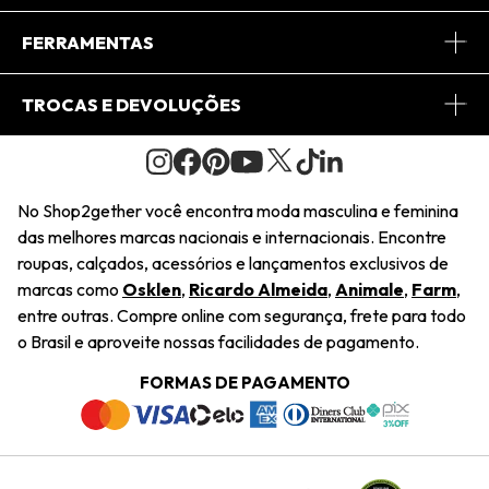
Conheça o App
Central de Relacionamento
FERRAMENTAS
Conheça o Site
Fretes
Minha Conta
TROCAS E DEVOLUÇÕES
Journal
2Getherclub
Pedido de Presente
Condições Gerais
Novos Designers
Regulamento e Promoções
Wishlist
No Shop2gether você encontra moda masculina e feminina
Troca Fácil
das melhores marcas nacionais e internacionais. Encontre
Saiu na Mídia
Cupons
roupas, calçados, acessórios e lançamentos exclusivos de
Restituição de Pagamento
marcas como
Osklen
,
Ricardo Almeida
,
Animale
,
Farm
,
Sustentabilidade
entre outras. Compre online com segurança, frete para todo
Dúvidas Frequentes
o Brasil e aproveite nossas facilidades de pagamento.
Navegando
Termos e Condições
FORMAS DE PAGAMENTO
Termos e Condições
Política de Privacidade
Trabalhe Conosco
Declaração De Conteúdo