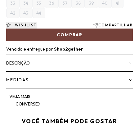
33
34
35
36
37
38
39
40
41
42
43
44
WISHLIST
COMPARTILHAR
COMPRAR
Vendido e entregue por
Shop2gether
DESCRIÇÃO
MEDIDAS
VEJA MAIS
CONVERSE
VOCÊ TAMBÉM PODE GOSTAR