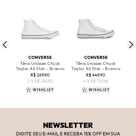
ADICIONAR AO CARRINHO
ADICIONAR AO CARRINHO
A
CONVERSE
CONVERSE
Tênis Unissex Chuck
Tênis Unissex Chuck
Tê
Taylor All Star - Branco
Taylor All Star - Branco
Mon
R$ 269,90
R$ 449,90
2 X R$ 134,95
4 X R$ 112,48
WISHLIST
WISHLIST
NEWSLETTER
DIGITE SEU E-MAIL E RECEBA 15
% OFF
EM SUA