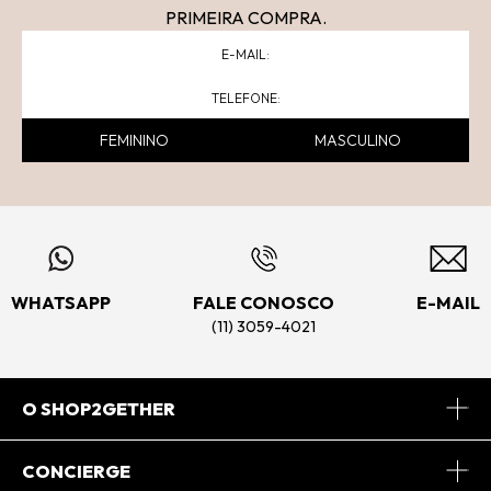
PRIMEIRA COMPRA.
FEMININO
MASCULINO
WHATSAPP
FALE CONOSCO
E-MAIL
(11) 3059-4021
O SHOP2GETHER
Sobre Nós
CONCIERGE