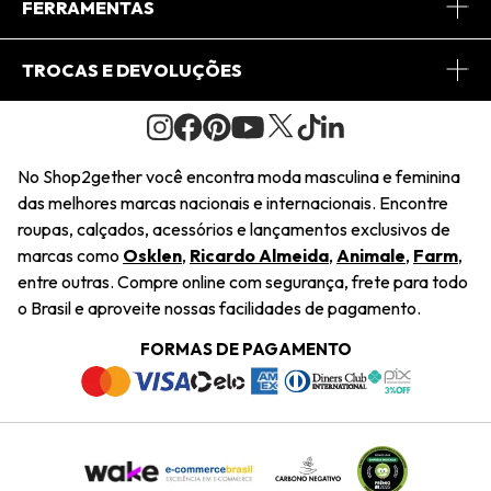
Central de Relacionamento
FERRAMENTAS
Conheça o Site
Fretes
Minha Conta
TROCAS E DEVOLUÇÕES
Journal
2Getherclub
Pedido de Presente
Condições Gerais
Novos Designers
Regulamento e Promoções
Wishlist
No Shop2gether você encontra moda masculina e feminina
Troca Fácil
das melhores marcas nacionais e internacionais. Encontre
Saiu na Mídia
Cupons
roupas, calçados, acessórios e lançamentos exclusivos de
Restituição de Pagamento
marcas como
Osklen
,
Ricardo Almeida
,
Animale
,
Farm
,
Sustentabilidade
entre outras. Compre online com segurança, frete para todo
Dúvidas Frequentes
o Brasil e aproveite nossas facilidades de pagamento.
Navegando
Termos e Condições
FORMAS DE PAGAMENTO
Termos e Condições
Política de Privacidade
Trabalhe Conosco
Declaração De Conteúdo