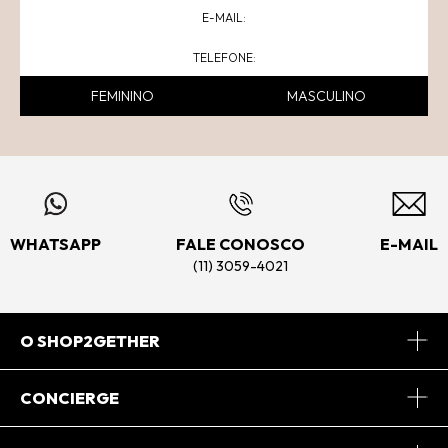
FEMININO
MASCULINO
WHATSAPP
FALE CONOSCO
E-MAIL
(11) 3059-4021
O SHOP2GETHER
Sobre Nós
CONCIERGE
Conheça o App