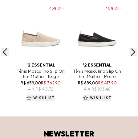
45% OFF
40% OFF
ADICIONAR AO CARRINHO
ADICIONAR AO CARRINHO
A
'2 ESSENTIAL
'2 ESSENTIAL
Tênis Masculino Slip On
Tênis Masculino Slip On
Têni
Em Malha - Bege
Em Malha - Preto
R$ 659,00
R$ 362,90
R$ 689,00
R$ 413,90
R
4 X R$ 90,72
4 X R$ 103,48
WISHLIST
WISHLIST
NEWSLETTER