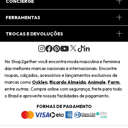
Sobre Nós
CONCIERGE
Conheça o App
Central de Relacionamento
FERRAMENTAS
Conheça o Site
Fretes
Minha Conta
TROCAS E DEVOLUÇÕES
Journal
2Getherclub
Pedido de Presente
Condições Gerais
Novos Designers
Regulamento e Promoções
Wishlist
No Shop2gether você encontra moda masculina e feminina
Troca Fácil
das melhores marcas nacionais e internacionais. Encontre
Saiu na Mídia
Cupons
roupas, calçados, acessórios e lançamentos exclusivos de
Restituição de Pagamento
marcas como
Osklen
,
Ricardo Almeida
,
Animale
,
Farm
,
Sustentabilidade
entre outras. Compre online com segurança, frete para todo
Dúvidas Frequentes
o Brasil e aproveite nossas facilidades de pagamento.
Navegando
Termos e Condições
FORMAS DE PAGAMENTO
Termos e Condições
Política de Privacidade
Trabalhe Conosco