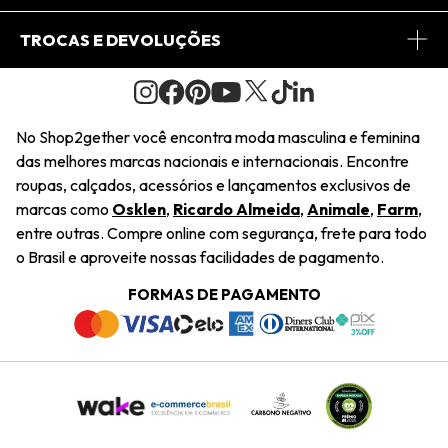
Conheça o Site
Fretes
Minha Conta
TROCAS E DEVOLUÇÕES
Journal
2Getherclub
Pedido de Presente
Condições Gerais
Novos Designers
Regulamento e Promoções
Wishlist
No Shop2gether você encontra moda masculina e feminina
Troca Fácil
das melhores marcas nacionais e internacionais. Encontre
Saiu na Mídia
Cupons
roupas, calçados, acessórios e lançamentos exclusivos de
Restituição de Pagamento
marcas como
Osklen
,
Ricardo Almeida
,
Animale
,
Farm
,
Sustentabilidade
entre outras. Compre online com segurança, frete para todo
Dúvidas Frequentes
o Brasil e aproveite nossas facilidades de pagamento.
Navegando
Termos e Condições
FORMAS DE PAGAMENTO
Termos e Condições
Política de Privacidade
Trabalhe Conosco
Declaração De Conteúdo