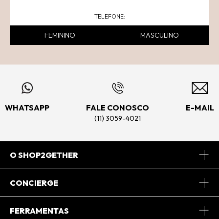
FEMININO
MASCULINO
WHATSAPP
FALE CONOSCO
E-MAIL
(11) 3059-4021
O SHOP2GETHER
Sobre Nós
CONCIERGE
Conheça o App
Central de Relacionamento
FERRAMENTAS