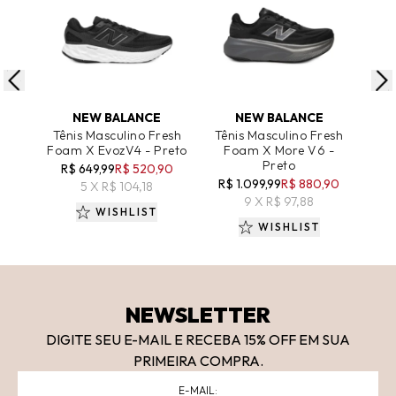
ADICIONAR AO CARRINHO
ADICIONAR AO CARRINHO
A
NEW BALANCE
NEW BALANCE
Tênis Masculino Fresh
Tênis Masculino Fresh
Tê
Foam X EvozV4 - Preto
Foam X More V6 -
Hie
Preto
R$ 649,99
R$ 520,90
R$ 1.099,99
R$ 880,90
R$
5 X R$ 104,18
9 X R$ 97,88
WISHLIST
WISHLIST
NEWSLETTER
DIGITE SEU E-MAIL E RECEBA 15
% OFF
EM SUA
PRIMEIRA COMPRA.