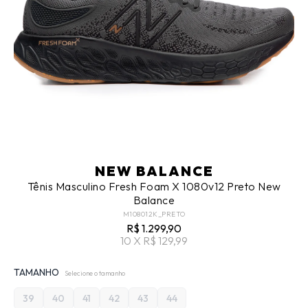
NEW BALANCE
Tênis Masculino Fresh Foam X 1080v12 Preto New
Balance
M108012K_PRETO
R$ 1.299,90
10 X R$ 129,99
TAMANHO
Selecione o tamanho
39
40
41
42
43
44