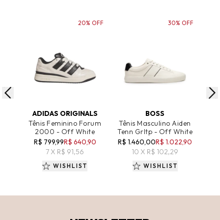
20% OFF
30% OFF
ADICIONAR AO CARRINHO
ADICIONAR AO CARRINHO
A
ADIDAS ORIGINALS
BOSS
Tênis Feminino Forum
Tênis Masculino Aiden
Têni
2000 - Off White
Tenn Grltp - Off White
V
R$ 799,99
R$ 640,90
R$ 1.460,00
R$ 1.022,90
7 X R$ 91,56
10 X R$ 102,29
WISHLIST
WISHLIST