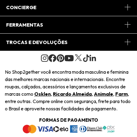
Sobre Nós
CONCIERGE
Conheça o App
Central de Relacionamento
FERRAMENTAS
Conheça o Site
Fretes
Minha Conta
TROCAS E DEVOLUÇÕES
Journal
2Getherclub
Pedido de Presente
Condições Gerais
Novos Designers
Regulamento e Promoções
Wishlist
No Shop2gether você encontra moda masculina e feminina
Troca Fácil
das melhores marcas nacionais e internacionais. Encontre
Saiu na Mídia
Cupons
roupas, calçados, acessórios e lançamentos exclusivos de
Restituição de Pagamento
marcas como
Osklen
,
Ricardo Almeida
,
Animale
,
Farm
,
Sustentabilidade
entre outras. Compre online com segurança, frete para todo
Dúvidas Frequentes
o Brasil e aproveite nossas facilidades de pagamento.
Navegando
Termos e Condições
FORMAS DE PAGAMENTO
Termos e Condições
Política de Privacidade