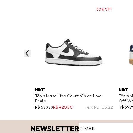
30% OFF
NIKE
NIKE
Tênis Masculino Court Vision Low -
Tênis M
Preto
Off Wh
R$ 599,99
R$ 420,90
4 X R$ 105,22
R$ 599,
NEWSLETTER