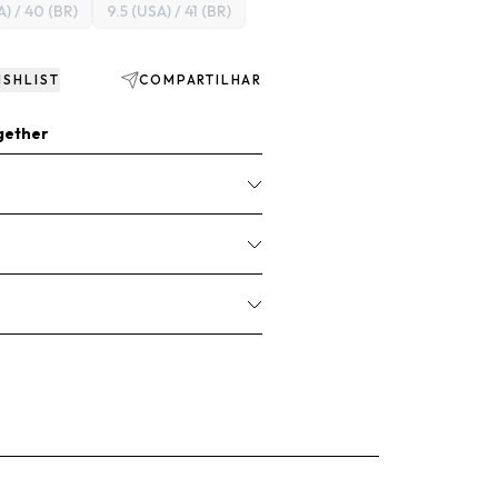
A) / 40 (BR)
9.5 (USA) / 41 (BR)
ISHLIST
COMPARTILHAR
gether