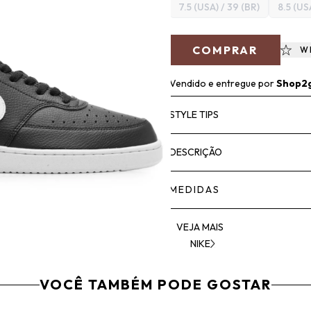
7.5 (USA) / 39 (BR)
8.5 (US
COMPRAR
W
Vendido e entregue por
Shop2
STYLE TIPS
DESCRIÇÃO
MEDIDAS
VEJA MAIS
NIKE
VOCÊ TAMBÉM PODE GOSTAR