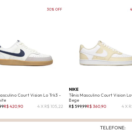
30% OFF
NIKE
asculino Court Vision Lo Trk3 -
Tênis Masculino Court Vision Lo
ite
Bege
99
R$ 420,90
4 X R$ 105,22
R$ 599,99
R$ 360,90
4 X R