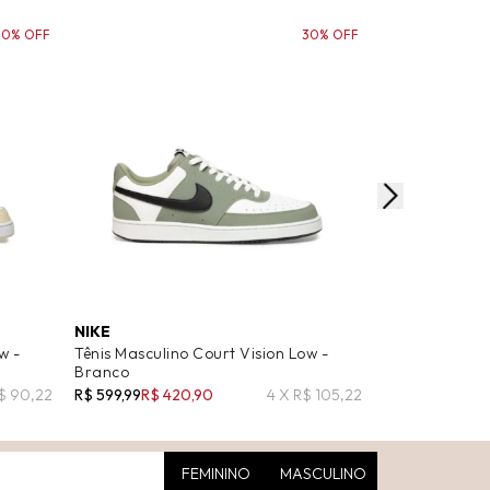
40% OFF
30% OFF
NIKE
NIKE
w -
Tênis Masculino Court Vision Low -
Tênis Masculin
Branco
Branco
$ 90,22
R$ 599,99
R$ 420,90
4 X R$ 105,22
R$ 599,99
R$ 4
FEMININO
MASCULINO