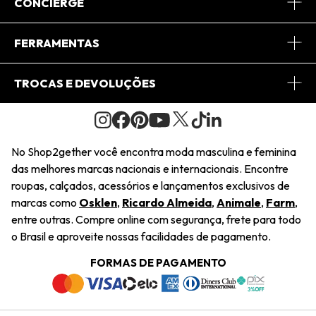
Sobre Nós
CONCIERGE
Conheça o App
Central de Relacionamento
FERRAMENTAS
Conheça o Site
Fretes
Minha Conta
TROCAS E DEVOLUÇÕES
Journal
2Getherclub
Pedido de Presente
Condições Gerais
Novos Designers
Regulamento e Promoções
Wishlist
No Shop2gether você encontra moda masculina e feminina
Troca Fácil
das melhores marcas nacionais e internacionais. Encontre
Saiu na Mídia
Cupons
roupas, calçados, acessórios e lançamentos exclusivos de
Restituição de Pagamento
marcas como
Osklen
,
Ricardo Almeida
,
Animale
,
Farm
,
Sustentabilidade
entre outras. Compre online com segurança, frete para todo
Dúvidas Frequentes
o Brasil e aproveite nossas facilidades de pagamento.
Navegando
Termos e Condições
FORMAS DE PAGAMENTO
Termos e Condições
Política de Privacidade
Trabalhe Conosco