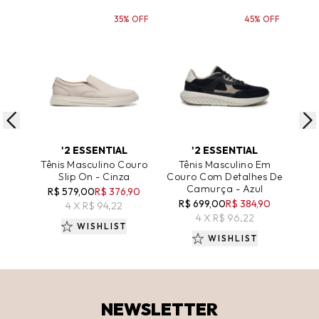
35% OFF
45% OFF
ADICIONAR AO CARRINHO
ADICIONAR AO CARRINHO
A
'2 ESSENTIAL
'2 ESSENTIAL
Tênis Masculino Couro
Tênis Masculino Em
Têni
Slip On - Cinza
Couro Com Detalhes De
Camurça - Azul
R$ 579,00
R$ 376,90
R$ 699,00
R$ 384,90
R
4 X R$ 94,22
4 X R$ 96,22
WISHLIST
WISHLIST
NEWSLETTER