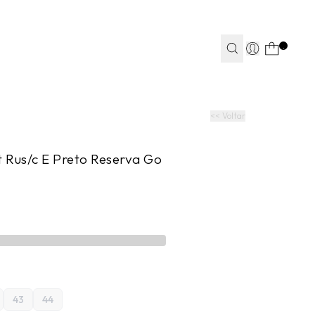
TEAPP*
.
S
S
JEANS
JEANS
FITNESS
FITNESS
CASA
CASA
<< Voltar
t Rus/c E Preto Reserva Go
43
44