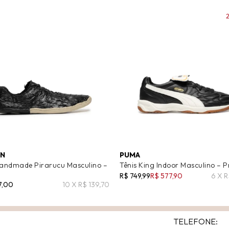
EN
PUMA
Handmade Pirarucu Masculino –
Tênis King Indoor Masculino – P
R$ 749,99
R$ 577,90
6 X R
7,00
10 X R$ 139,70