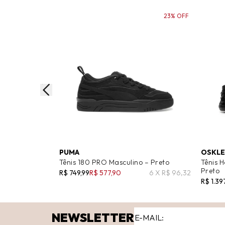
23% OFF
PUMA
OSKL
Tênis 180 PRO Masculino – Preto
Tênis 
Preto
R$ 749,99
R$ 577,90
6 X R$ 96,32
R$ 1.39
NEWSLETTER