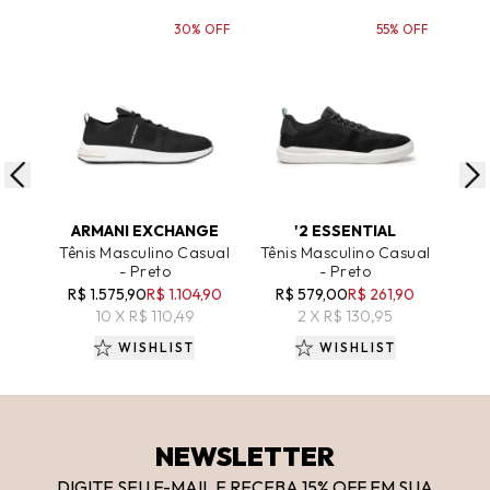
30% OFF
55% OFF
ADICIONAR AO CARRINHO
ADICIONAR AO CARRINHO
A
ARMANI EXCHANGE
'2 ESSENTIAL
EA7
Tênis Masculino Casual
Tênis Masculino Casual
Tên
- Preto
- Preto
Ace 
R$ 1.575,90
R$ 1.104,90
R$ 579,00
R$ 261,90
R$
10 X R$ 110,49
2 X R$ 130,95
WISHLIST
WISHLIST
NEWSLETTER
DIGITE SEU E-MAIL E RECEBA 15
% OFF
EM SUA