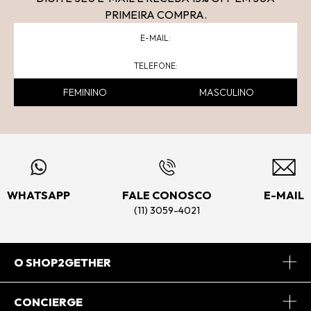
PRIMEIRA COMPRA.
FEMININO
MASCULINO
WHATSAPP
FALE CONOSCO
E-MAIL
(11) 3059-4021
O SHOP2GETHER
Sobre Nós
CONCIERGE