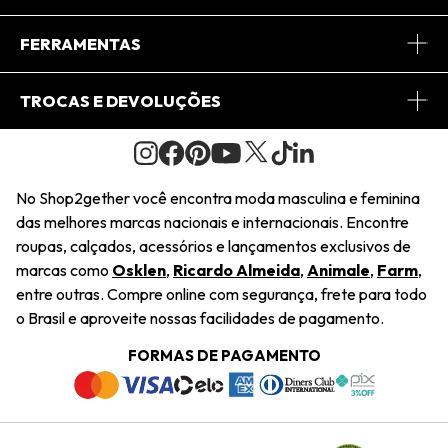
Conheça o App
Central de Relacionamento
FERRAMENTAS
Conheça o Site
Fretes
Minha Conta
TROCAS E DEVOLUÇÕES
Journal
2Getherclub
Pedido de Presente
Condições Gerais
Novos Designers
Regulamento e Promoções
Wishlist
No Shop2gether você encontra moda masculina e feminina
Troca Fácil
das melhores marcas nacionais e internacionais. Encontre
Saiu na Mídia
Cupons
roupas, calçados, acessórios e lançamentos exclusivos de
Restituição de Pagamento
marcas como
Osklen
,
Ricardo Almeida
,
Animale
,
Farm
,
Sustentabilidade
entre outras. Compre online com segurança, frete para todo
Dúvidas Frequentes
o Brasil e aproveite nossas facilidades de pagamento.
Navegando
Termos e Condições
FORMAS DE PAGAMENTO
Termos e Condições
Política de Privacidade
Trabalhe Conosco