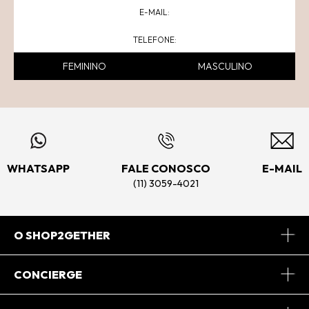
FEMININO
MASCULINO
WHATSAPP
FALE CONOSCO
E-MAIL
(11) 3059-4021
O SHOP2GETHER
Sobre Nós
CONCIERGE
Conheça o App