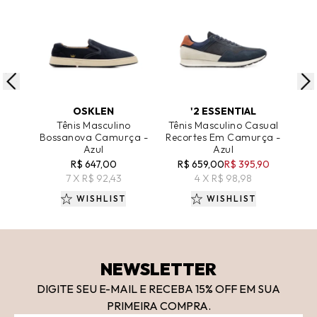
ADICIONAR AO CARRINHO
ADICIONAR AO CARRINHO
A
OSKLEN
'2 ESSENTIAL
T
Tênis Masculino
Tênis Masculino Casual
Têni
Bossanova Camurça -
Recortes Em Camurça -
Azul
Azul
R
R$ 647,00
R$ 659,00
R$ 395,90
7 X R$ 92,43
4 X R$ 98,98
WISHLIST
WISHLIST
NEWSLETTER
DIGITE SEU E-MAIL E RECEBA 15
% OFF
EM SUA
PRIMEIRA COMPRA.