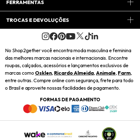
Central de Relacionamento
FERRAMENTAS
Conheça o Site
Fretes
Minha Conta
TROCAS E DEVOLUÇÕES
Journal
2Getherclub
Pedido de Presente
Condições Gerais
Novos Designers
Regulamento e Promoções
Wishlist
No Shop2gether você encontra moda masculina e feminina
Troca Fácil
das melhores marcas nacionais e internacionais. Encontre
Saiu na Mídia
Cupons
roupas, calçados, acessórios e lançamentos exclusivos de
Restituição de Pagamento
marcas como
Osklen
,
Ricardo Almeida
,
Animale
,
Farm
,
Sustentabilidade
entre outras. Compre online com segurança, frete para todo
Dúvidas Frequentes
o Brasil e aproveite nossas facilidades de pagamento.
Navegando
Termos e Condições
FORMAS DE PAGAMENTO
Termos e Condições
Política de Privacidade
Trabalhe Conosco
Declaração De Conteúdo