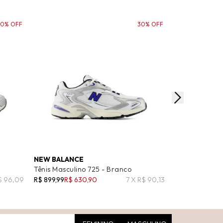
20% OFF
30% OFF
NEW BALANCE
NEW BALANC
Tênis Masculino 725 - Branco
Tênis Masculi
$ 96,09
R$ 899,99
R$ 630,90
7 X R$ 90,13
R$ 749,99
R$ 6