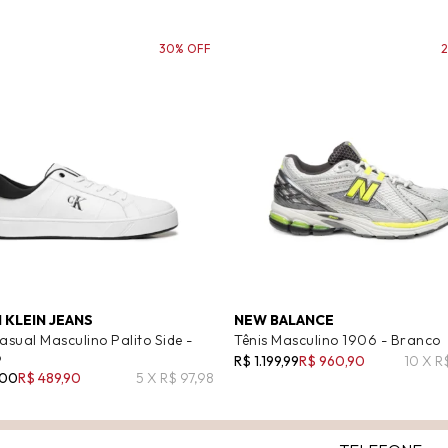
30% OFF
 KLEIN JEANS
NEW BALANCE
asual Masculino Palito Side -
Tênis Masculino 1906 - Branco
o
R$ 1.199,99
R$ 960,90
10 X R
,00
R$ 489,90
5 X R$ 97,98