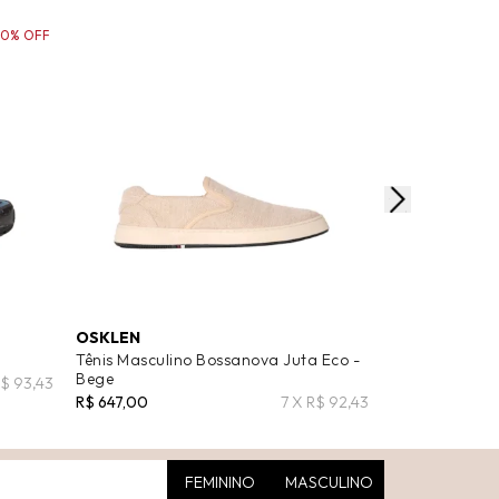
30% OFF
OSKLEN
SERGIO K
Tênis Masculino Bossanova Juta Eco -
Tênis Masculi
Bege
Sem Cadarço 
R$ 93,43
R$ 647,00
7 X R$ 92,43
R$ 748,00
R$ 5
FEMININO
MASCULINO