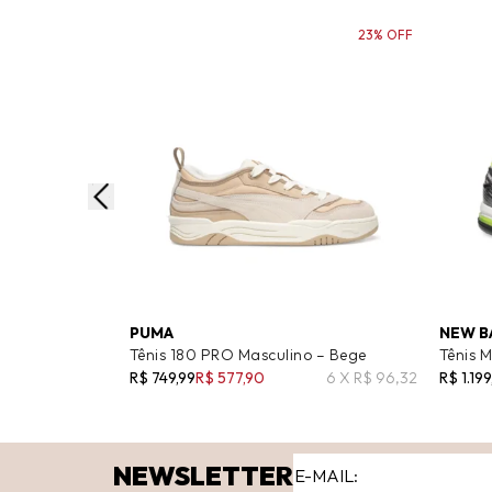
23% OFF
PUMA
NEW B
Tênis 180 PRO Masculino – Bege
Tênis 
R$ 749,99
R$ 577,90
6 X R$ 96,32
R$ 1.199
NEWSLETTER