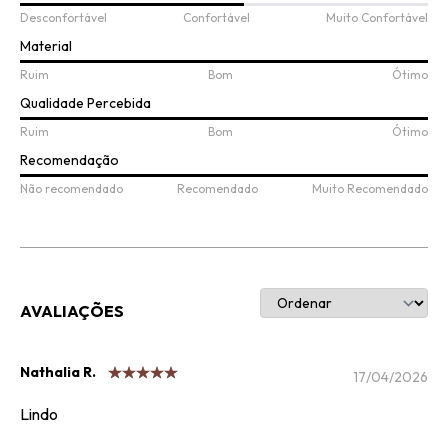
Desconfortável
Confortável
Muito Confortável
Material
Ruim
Bom
Ótimo
Qualidade Percebida
Ruim
Bom
Ótimo
Recomendação
Não recomendado
Recomendado
Muito Recomendado
AVALIAÇÕES
Nathalia R.
17/04/2026
Lindo