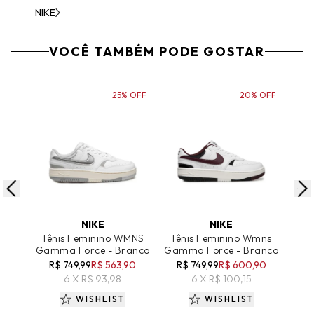
NIKE
VOCÊ TAMBÉM PODE GOSTAR
25% OFF
20% OFF
ADICIONAR AO CARRINHO
ADICIONAR AO CARRINHO
A
NIKE
NIKE
Tênis Feminino WMNS
Tênis Feminino Wmns
Tên
Gamma Force - Branco
Gamma Force - Branco
R$ 749,99
R$ 563,90
R$ 749,99
R$ 600,90
R$
6 X R$ 93,98
6 X R$ 100,15
WISHLIST
WISHLIST