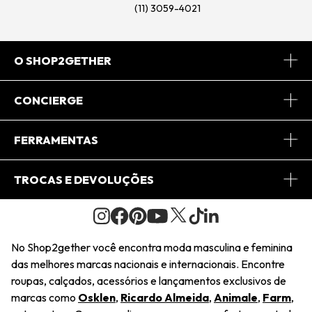
(11) 3059-4021
O SHOP2GETHER
Sobre Nós
CONCIERGE
Conheça o App
Central de Relacionamento
FERRAMENTAS
Conheça o Site
Fretes
Minha Conta
TROCAS E DEVOLUÇÕES
Journal
2Getherclub
Pedido de Presente
Condições Gerais
Novos Designers
Regulamento e Promoções
Wishlist
No Shop2gether você encontra moda masculina e feminina
Troca Fácil
das melhores marcas nacionais e internacionais. Encontre
Saiu na Mídia
Cupons
roupas, calçados, acessórios e lançamentos exclusivos de
Restituição de Pagamento
marcas como
Osklen
,
Ricardo Almeida
,
Animale
,
Farm
,
Sustentabilidade