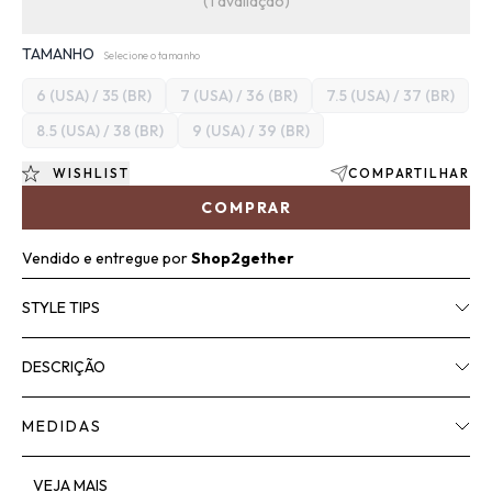
(1 avaliação)
TAMANHO
Selecione o tamanho
6 (USA) / 35 (BR)
7 (USA) / 36 (BR)
7.5 (USA) / 37 (BR)
8.5 (USA) / 38 (BR)
9 (USA) / 39 (BR)
WISHLIST
COMPARTILHAR
COMPRAR
Vendido e entregue por
Shop2gether
STYLE TIPS
DESCRIÇÃO
MEDIDAS
VEJA MAIS