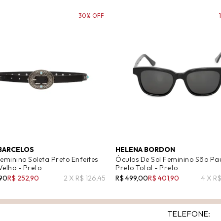
30% OFF
 BARCELOS
HELENA BORDON
eminino Soleta Preto Enfeites
Óculos De Sol Feminino São Pa
Velho - Preto
Preto Total - Preto
,90
R$ 252,90
2 X R$ 126,45
R$ 499,00
R$ 401,90
4 X R