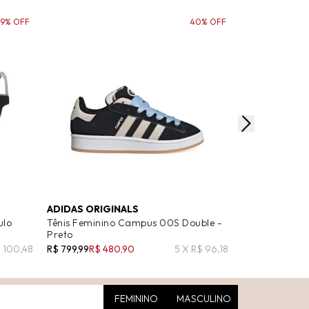
19% OFF
40% OFF
ADIDAS ORIGINALS
OSKLEN
ulo
Tênis Feminino Campus 00S Double -
Tênis Feminin
Preto
Preto
$ 100,48
R$ 799,99
R$ 480,90
5 X R$ 96,18
R$ 697,00
R$ 4
FEMININO
MASCULINO