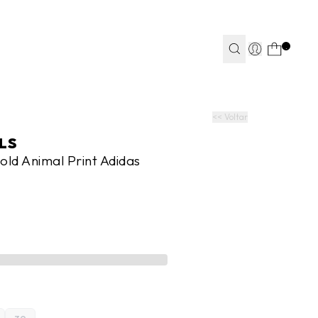
TEAPP*
.
S
S
JEANS
JEANS
FITNESS
FITNESS
CASA
CASA
<< Voltar
LS
old Animal Print Adidas