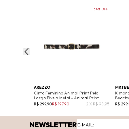
34% OFF
AREZZO
MKTBE
Cinto Feminino Animal Print Pelo
Kimono
Largo Fivela Metal - Animal Print
Beachw
R$ 299,90
R$ 197,90
2 X R$ 98,95
R$ 299
NEWSLETTER