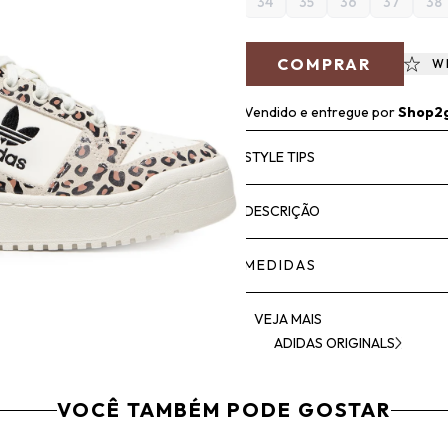
34
35
36
37
38
COMPRAR
W
Vendido e entregue por
Shop2
STYLE TIPS
DESCRIÇÃO
MEDIDAS
VEJA MAIS
ADIDAS ORIGINALS
VOCÊ TAMBÉM PODE GOSTAR