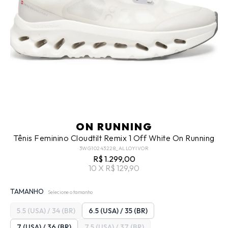
ON RUNNING
Tênis Feminino Cloudtilt Remix 1 Off White On Running
3WG10243228_ALLOYIVOR
R$ 1.299,00
10 X R$ 129,90
TAMANHO
Selecione o tamanho
5.5 (USA) / 34 (BR)
6.5 (USA) / 35 (BR)
7 (USA) / 36 (BR)
7.5 (USA) / 37 (BR)