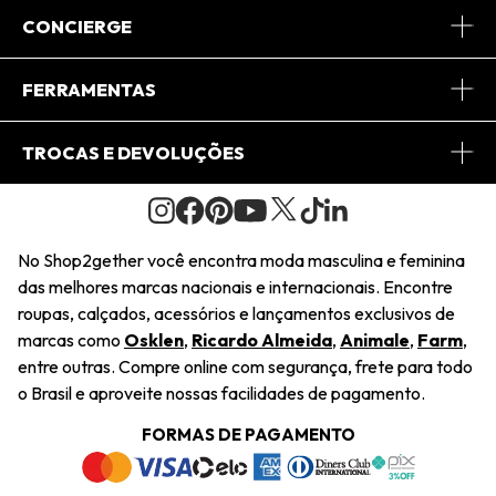
Sobre Nós
CONCIERGE
Conheça o App
Central de Relacionamento
FERRAMENTAS
Conheça o Site
Fretes
Minha Conta
TROCAS E DEVOLUÇÕES
Journal
2Getherclub
Pedido de Presente
Condições Gerais
Novos Designers
Regulamento e Promoções
Wishlist
No Shop2gether você encontra moda masculina e feminina
Troca Fácil
das melhores marcas nacionais e internacionais. Encontre
Saiu na Mídia
Cupons
roupas, calçados, acessórios e lançamentos exclusivos de
Restituição de Pagamento
marcas como
Osklen
,
Ricardo Almeida
,
Animale
,
Farm
,
Sustentabilidade
entre outras. Compre online com segurança, frete para todo
Dúvidas Frequentes
o Brasil e aproveite nossas facilidades de pagamento.
Navegando
Termos e Condições
FORMAS DE PAGAMENTO
Termos e Condições
Política de Privacidade