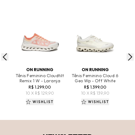
ADICIONAR AO CARRINHO
ADICIONAR AO CARRINHO
A
ON RUNNING
ON RUNNING
Tênis Feminino Cloudtilt
Tênis Feminino Cloud 6
Tê
Remix 1 W - Laranja
Geo Wp - Off White
Bl
R$ 1.299,00
R$ 1.399,00
10 X R$ 129,90
10 X R$ 139,90
WISHLIST
WISHLIST