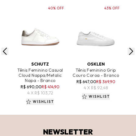
40% OFF
43% OFF
ADICIONAR AO CARRINHO
ADICIONAR AO CARRINHO
A
SCHUTZ
OSKLEN
Tênis Feminino Casual
Tênis Feminino Grip
Tên
Cloud Nappa/Metalic
Couro Coroa - Branco
E
Napa - Branco
R$ 647,00
R$ 369,90
R
R$ 690,00
R$ 414,90
4 X R$ 92,48
4 X R$ 103,72
WISHLIST
WISHLIST
NEWSLETTER