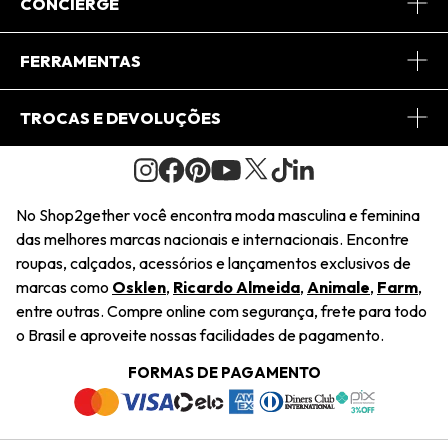
Sobre Nós
CONCIERGE
Conheça o App
Central de Relacionamento
FERRAMENTAS
Conheça o Site
Fretes
Minha Conta
TROCAS E DEVOLUÇÕES
Journal
2Getherclub
Pedido de Presente
Condições Gerais
Novos Designers
Regulamento e Promoções
Wishlist
No Shop2gether você encontra moda masculina e feminina
Troca Fácil
das melhores marcas nacionais e internacionais. Encontre
Saiu na Mídia
Cupons
roupas, calçados, acessórios e lançamentos exclusivos de
Restituição de Pagamento
marcas como
Osklen
,
Ricardo Almeida
,
Animale
,
Farm
,
Sustentabilidade
entre outras. Compre online com segurança, frete para todo
Dúvidas Frequentes
o Brasil e aproveite nossas facilidades de pagamento.
Navegando
Termos e Condições
FORMAS DE PAGAMENTO
Termos e Condições
Política de Privacidade
Trabalhe Conosco