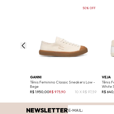
50% OFF
GANNI
VEJA
Tênis Feminino Classic Sneakers Low -
Tênis 
Bege
White 
R$ 1.950,00
R$ 975,90
10 X R$ 97,59
R$ 640
NEWSLETTER