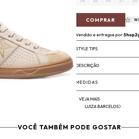
34
35
36
37
38
COMPRAR
W
Vendido e entregue por
Shop2
STYLE TIPS
DESCRIÇÃO
MEDIDAS
VEJA MAIS
LUIZA BARCELOS
VOCÊ TAMBÉM PODE GOSTAR