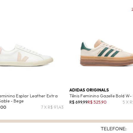
ADIDAS ORIGINALS
Feminino Esplar Leather Extra
Tênis Feminino Gazelle Bold W-
Sable - Bege
R$ 699,99
R$ 525,90
5 X R
,00
7 X R$ 91,43