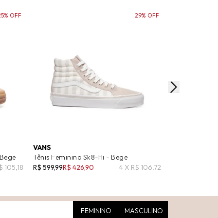
25% OFF
29% OFF
VANS
VEJA
 Bege
Tênis Feminino Sk8-Hi - Bege
Tênis Feminino
$ 105,18
R$ 599,99
R$ 426,90
4 X R$ 106,72
R$ 750,00
FEMININO
MASCULINO