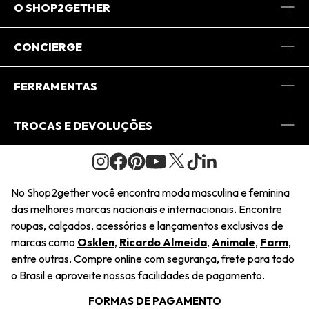
O SHOP2GETHER
Sobre Nós
CONCIERGE
Conheça o App
Central de Relacionamento
FERRAMENTAS
Conheça o Site
Fretes
Minha Conta
TROCAS E DEVOLUÇÕES
Journal
2Getherclub
Pedido de Presente
Condições Gerais
Novos Designers
Regulamento e Promoções
Wishlist
No Shop2gether você encontra moda masculina e feminina
Troca Fácil
das melhores marcas nacionais e internacionais. Encontre
Saiu na Mídia
Cupons
roupas, calçados, acessórios e lançamentos exclusivos de
Restituição de Pagamento
marcas como
Osklen
,
Ricardo Almeida
,
Animale
,
Farm
,
Sustentabilidade
entre outras. Compre online com segurança, frete para todo
Dúvidas Frequentes
o Brasil e aproveite nossas facilidades de pagamento.
Navegando
Termos e Condições
FORMAS DE PAGAMENTO