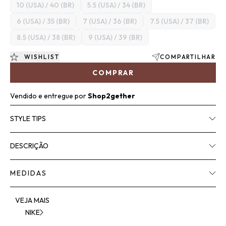
10 (USA) / 40 (BR)
5.5 (USA) / 34 (BR)
6 (USA) / 35 (BR)
7 (USA) / 36 (BR)
7.5 (USA) / 37 (BR)
8.5 (USA) / 38 (BR)
9 (USA) / 39 (BR)
WISHLIST
COMPARTILHAR
COMPRAR
Vendido e entregue por
Shop2gether
STYLE TIPS
DESCRIÇÃO
MEDIDAS
VEJA MAIS
NIKE