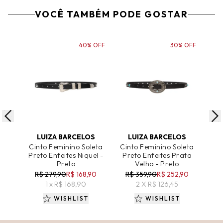
VOCÊ TAMBÉM PODE GOSTAR
40% OFF
30% OFF
ADICIONAR AO CARRINHO
ADICIONAR AO CARRINHO
A
LUIZA BARCELOS
LUIZA BARCELOS
H
Cinto Feminino Soleta
Cinto Feminino Soleta
Ócu
Preto Enfeites Niquel -
Preto Enfeites Prata
São 
Preto
Velho - Preto
R$ 279,90
R$ 168,90
R$ 359,90
R$ 252,90
R
1 x R$ 168,90
2 X R$ 126,45
WISHLIST
WISHLIST