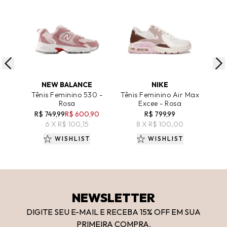
ADICIONAR AO CARRINHO
ADICIONAR AO CARRINHO
A
NEW BALANCE
NIKE
A
Tênis Feminino 530 -
Tênis Feminino Air Max
Tên
Rosa
Excee - Rosa
R$ 749,99
R$ 600,90
R$ 799,99
R
6 X R$ 100,15
8 X R$ 100,00
WISHLIST
WISHLIST
NEWSLETTER
DIGITE SEU E-MAIL E RECEBA 15
% OFF
EM SUA
PRIMEIRA COMPRA.