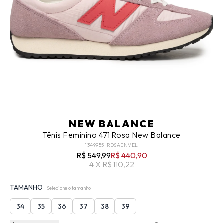
NEW BALANCE
Tênis Feminino 471 Rosa New Balance
1349955_ROSAENVEL
R$ 549,99
R$ 440,90
4 X R$ 110,22
TAMANHO
Selecione o tamanho
34
35
36
37
38
39