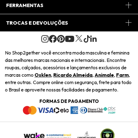
Conheça o App
Central de Relacionamento
FERRAMENTAS
Conheça o Site
Fretes
Minha Conta
TROCAS E DEVOLUÇÕES
Journal
2Getherclub
Pedido de Presente
Condições Gerais
Novos Designers
Regulamento e Promoções
Wishlist
No Shop2gether você encontra moda masculina e feminina
Troca Fácil
das melhores marcas nacionais e internacionais. Encontre
Saiu na Mídia
Cupons
roupas, calçados, acessórios e lançamentos exclusivos de
Restituição de Pagamento
marcas como
Osklen
,
Ricardo Almeida
,
Animale
,
Farm
,
Sustentabilidade
entre outras. Compre online com segurança, frete para todo
Dúvidas Frequentes
o Brasil e aproveite nossas facilidades de pagamento.
Navegando
Termos e Condições
FORMAS DE PAGAMENTO
Termos e Condições
Política de Privacidade
Trabalhe Conosco
Declaração De Conteúdo