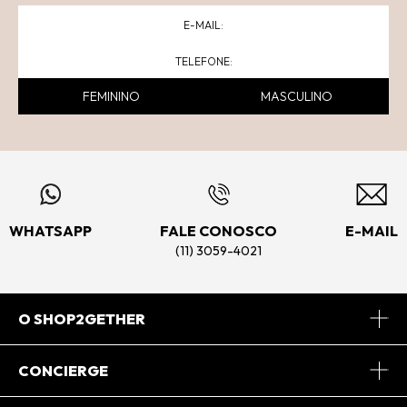
FEMININO
MASCULINO
WHATSAPP
FALE CONOSCO
E-MAIL
(11) 3059-4021
O SHOP2GETHER
Sobre Nós
CONCIERGE