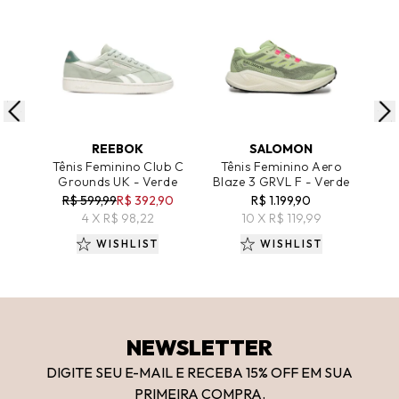
ADICIONAR AO CARRINHO
ADICIONAR AO CARRINHO
A
REEBOK
SALOMON
A
Tênis Feminino Club C
Tênis Feminino Aero
Tên
Grounds UK - Verde
Blaze 3 GRVL F - Verde
R$ 599,99
R$ 392,90
R$ 1.199,90
R
4 X R$ 98,22
10 X R$ 119,99
WISHLIST
WISHLIST
NEWSLETTER
DIGITE SEU E-MAIL E RECEBA 15
% OFF
EM SUA
PRIMEIRA COMPRA.