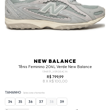
NEW BALANCE
Tênis Feminino 204L Verde New Balance
1348131_VERDEACIN
R$ 799,99
8 X R$ 100,00
TAMANHO
Selecione o tamanho
34
35
36
37
38
39