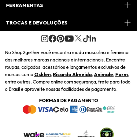
Conheça o App
Central de Relacionamento
FERRAMENTAS
Conheça o Site
Fretes
Minha Conta
TROCAS E DEVOLUÇÕES
Journal
2Getherclub
Pedido de Presente
Condições Gerais
Novos Designers
Regulamento e Promoções
Wishlist
No Shop2gether você encontra moda masculina e feminina
Troca Fácil
das melhores marcas nacionais e internacionais. Encontre
Saiu na Mídia
Cupons
roupas, calçados, acessórios e lançamentos exclusivos de
Restituição de Pagamento
marcas como
Osklen
,
Ricardo Almeida
,
Animale
,
Farm
,
Sustentabilidade
entre outras. Compre online com segurança, frete para todo
Dúvidas Frequentes
o Brasil e aproveite nossas facilidades de pagamento.
Navegando
Termos e Condições
FORMAS DE PAGAMENTO
Termos e Condições
Política de Privacidade
Trabalhe Conosco
Declaração De Conteúdo