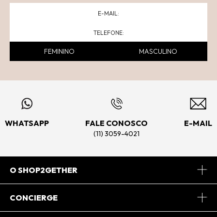
FEMININO
MASCULINO
WHATSAPP
FALE CONOSCO
E-MAIL
(11) 3059-4021
O SHOP2GETHER
Sobre Nós
CONCIERGE