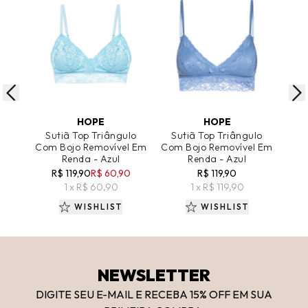
ADICIONAR AO CARRINHO
ADICIONAR AO CARRINHO
A
HOPE
HOPE
Sutiã Top Triângulo
Sutiã Top Triângulo
Su
Com Bojo Removível Em
Com Bojo Removível Em
Com
Renda - Azul
Renda - Azul
R$ 119,90
R$ 60,90
R$ 119,90
R
1 x R$ 60,90
1 x R$ 119,90
WISHLIST
WISHLIST
NEWSLETTER
DIGITE SEU E-MAIL E RECEBA 15
% OFF
EM SUA