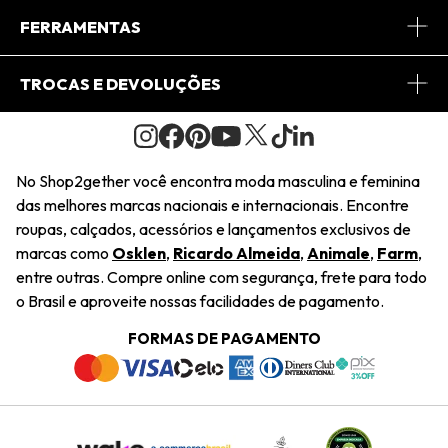
Conheça o App
Central de Relacionamento
FERRAMENTAS
Conheça o Site
Fretes
Minha Conta
TROCAS E DEVOLUÇÕES
Journal
2Getherclub
Pedido de Presente
Condições Gerais
Novos Designers
Regulamento e Promoções
Wishlist
No Shop2gether você encontra moda masculina e feminina
Troca Fácil
das melhores marcas nacionais e internacionais. Encontre
Saiu na Mídia
Cupons
roupas, calçados, acessórios e lançamentos exclusivos de
Restituição de Pagamento
marcas como
Osklen
,
Ricardo Almeida
,
Animale
,
Farm
,
Sustentabilidade
entre outras. Compre online com segurança, frete para todo
Dúvidas Frequentes
o Brasil e aproveite nossas facilidades de pagamento.
Navegando
Termos e Condições
FORMAS DE PAGAMENTO
Termos e Condições
Política de Privacidade
Trabalhe Conosco
Declaração De Conteúdo