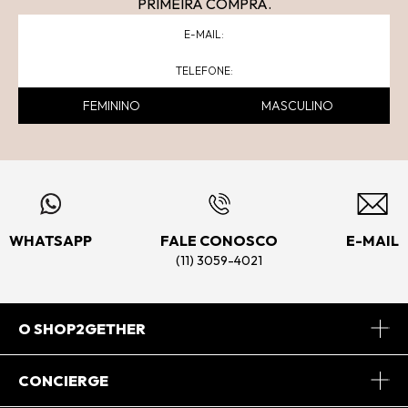
PRIMEIRA COMPRA.
FEMININO
MASCULINO
WHATSAPP
FALE CONOSCO
E-MAIL
(11) 3059-4021
O SHOP2GETHER
Sobre Nós
CONCIERGE