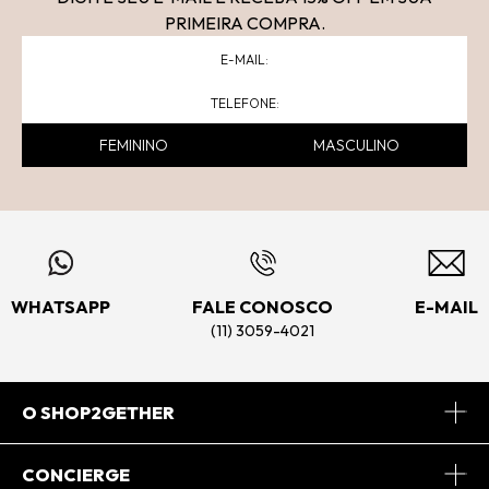
PRIMEIRA COMPRA.
FEMININO
MASCULINO
WHATSAPP
FALE CONOSCO
E-MAIL
(11) 3059-4021
O SHOP2GETHER
Sobre Nós
CONCIERGE