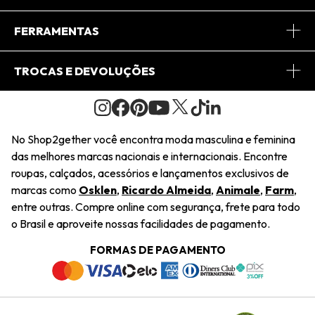
Conheça o App
Central de Relacionamento
FERRAMENTAS
Conheça o Site
Fretes
Minha Conta
TROCAS E DEVOLUÇÕES
Journal
2Getherclub
Pedido de Presente
Condições Gerais
Novos Designers
Regulamento e Promoções
Wishlist
No Shop2gether você encontra moda masculina e feminina
Troca Fácil
das melhores marcas nacionais e internacionais. Encontre
Saiu na Mídia
Cupons
roupas, calçados, acessórios e lançamentos exclusivos de
Restituição de Pagamento
marcas como
Osklen
,
Ricardo Almeida
,
Animale
,
Farm
,
Sustentabilidade
entre outras. Compre online com segurança, frete para todo
Dúvidas Frequentes
o Brasil e aproveite nossas facilidades de pagamento.
Navegando
Termos e Condições
FORMAS DE PAGAMENTO
Termos e Condições
Política de Privacidade
Trabalhe Conosco