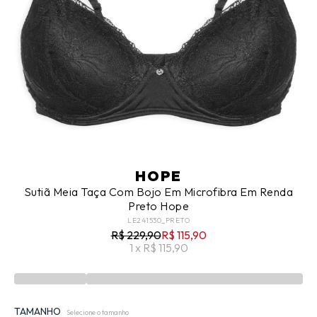
HOPE
Sutiã Meia Taça Com Bojo Em Microfibra Em Renda
Preto Hope
LE241530_PRETO
R$ 229,90
R$ 115,90
1 x R$ 115,90
TAMANHO
Selecione o tamanho