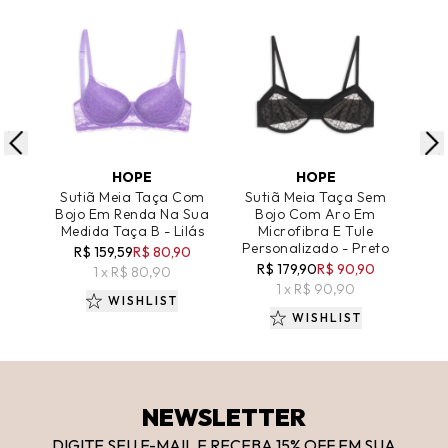
ADICIONAR AO CARRINHO
ADICIONAR AO CARRINHO
A
HOPE
HOPE
Sutiã Meia Taça Com
Sutiã Meia Taça Sem
Su
Bojo Em Renda Na Sua
Bojo Com Aro Em
A
Medida Taça B - Lilás
Microfibra E Tule
R
Personalizado - Preto
R$ 159,59
R$ 80,90
R
R$ 179,90
R$ 90,90
1 x R$ 80,90
1 x R$ 90,90
WISHLIST
WISHLIST
NEWSLETTER
DIGITE SEU E-MAIL E RECEBA 15
% OFF
EM SUA