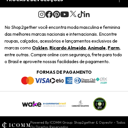
Journal
2Getherclub
Pedido de Presente
Condições Gerais
Novos Designers
Regulamento e Promoções
Wishlist
No Shop2gether você encontra moda masculina e feminina
Troca Fácil
das melhores marcas nacionais e internacionais. Encontre
Saiu na Mídia
Cupons
roupas, calçados, acessórios e lançamentos exclusivos de
Restituição de Pagamento
marcas como
Osklen
,
Ricardo Almeida
,
Animale
,
Farm
,
Sustentabilidade
entre outras. Compre online com segurança, frete para todo
Dúvidas Frequentes
o Brasil e aproveite nossas facilidades de pagamento.
Navegando
Termos e Condições
FORMAS DE PAGAMENTO
Termos e Condições
Política de Privacidade
Trabalhe Conosco
Declaração De Conteúdo
Powered By ICOMM Group: Shop2gether & Oqvestir - Todos
Os Direitos Reservados.