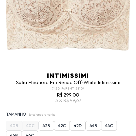
INTIMISSIMI
Sutiã Eleonora Em Renda Off-White Intimissimi
7420-PARENT-28159
R$ 299,00
3 X R$ 99,67
TAMANHO
Selecione o tamanho
40B
40C
42B
42C
42D
44B
44C
46B
46C