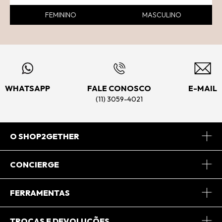
FEMININO
MASCULINO
WHATSAPP
FALE CONOSCO
E-MAIL
(11) 3059-4021
O SHOP2GETHER
Sobre Nós
CONCIERGE
Conheça o App
Central de Relacionamento
FERRAMENTAS
Conheça o Site
Fretes
Minha Conta
TROCAS E DEVOLUÇÕES