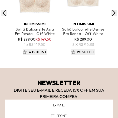
ADICIONAR AO CARRINHO
ADICIONAR AO CARRINHO
A
INTIMISSIMI
INTIMISSIMI
Sutiã Balconette Asia
Sutiã Balconette Denise
Em Renda - Off-White
Em Renda - Off-White
El
R$ 299,00
R$ 149,50
R$ 289,00
R
1 x R$ 149,50
3 X R$ 96,33
WISHLIST
WISHLIST
NEWSLETTER
DIGITE SEU E-MAIL E RECEBA 15
% OFF
EM SUA
PRIMEIRA COMPRA.