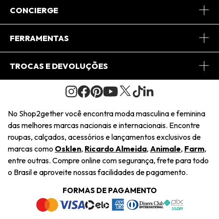
Sobre Nós
CONCIERGE
Conheça o App
Central de Relacionamento
FERRAMENTAS
Conheça o Site
Fretes
Minha Conta
TROCAS E DEVOLUÇÕES
Journal
2Getherclub
Pedido de Presente
Condições Gerais
Novos Designers
Regulamento e Promoções
Wishlist
No Shop2gether você encontra moda masculina e feminina
Troca Fácil
das melhores marcas nacionais e internacionais. Encontre
Saiu na Mídia
Cupons
roupas, calçados, acessórios e lançamentos exclusivos de
Restituição de Pagamento
marcas como
Osklen
,
Ricardo Almeida
,
Animale
,
Farm
,
Sustentabilidade
entre outras. Compre online com segurança, frete para todo
Dúvidas Frequentes
o Brasil e aproveite nossas facilidades de pagamento.
Navegando
Termos e Condições
FORMAS DE PAGAMENTO
Termos e Condições
Política de Privacidade