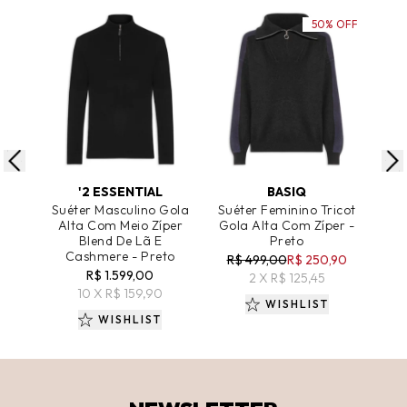
50% OFF
ADICIONAR AO CARRINHO
ADICIONAR AO CARRINHO
A
'2 ESSENTIAL
BASIQ
Suéter Masculino Gola
Suéter Feminino Tricot
Sué
Alta Com Meio Zíper
Gola Alta Com Zíper -
Alta
Blend De Lã E
Preto
C
Cashmere - Preto
R$ 499,00
R$ 250,90
R$ 1.599,00
2 X R$ 125,45
10 X R$ 159,90
WISHLIST
WISHLIST