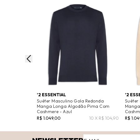
'2 ESSENTIAL
'2 ESS
Suéter Masculino Gola Redonda
Suéter
Manga Longa Algodão Pima Com
Manga
Cashmere - Azul
Cashme
R$ 1.049,00
10 X R$ 104,90
R$ 1.0