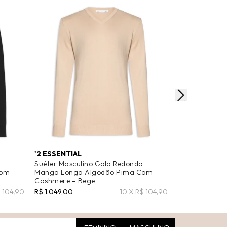
'2 ESSENTIAL
'2 ESSENTIAL
a
Suéter Masculino Gola Redonda
Suéter Mascul
Com
Manga Longa Algodão Pima Com
Manga Longa
Cashmere – Bege
Cashmere – V
$ 104,90
R$ 1.049,00
10 X R$ 104,90
R$ 1.049,00