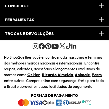
Sobre Nós
CONCIERGE
Conheça o App
Central de Relacionamento
FERRAMENTAS
Conheça o Site
Fretes
Minha Conta
TROCAS E DEVOLUÇÕES
Journal
2Getherclub
Pedido de Presente
Condições Gerais
Novos Designers
Regulamento e Promoções
Wishlist
No Shop2gether você encontra moda masculina e feminina
Troca Fácil
das melhores marcas nacionais e internacionais. Encontre
Saiu na Mídia
Cupons
roupas, calçados, acessórios e lançamentos exclusivos de
Restituição de Pagamento
marcas como
Osklen
,
Ricardo Almeida
,
Animale
,
Farm
,
Sustentabilidade
entre outras. Compre online com segurança, frete para todo
Dúvidas Frequentes
o Brasil e aproveite nossas facilidades de pagamento.
Navegando
Termos e Condições
FORMAS DE PAGAMENTO
Termos e Condições
Política de Privacidade