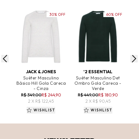
30% OFF
60% OFF
ADICIONAR AO CARRINHO
ADICIONAR AO CARRINHO
A
JACK & JONES
'2 ESSENTIAL
Suéter Masculino
Suéter Masculino Det
Sué
Básico Hill Gola Careca
Ombro Gola Careca -
Cas
- Cinza
Verde
R$ 349,00
R$ 244,90
R$ 449,00
R$ 180,90
2 X R$ 122,45
2 X R$ 90,45
WISHLIST
WISHLIST