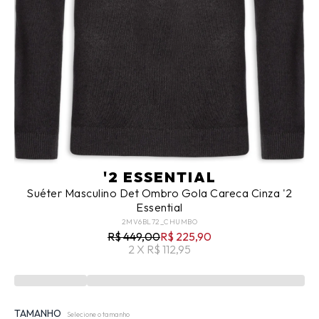
'2 ESSENTIAL
Suéter Masculino Det Ombro Gola Careca Cinza '2
Essential
2MV6BL72_CHUMBO
R$ 449,00
R$ 225,90
2 X R$ 112,95
TAMANHO
Selecione o tamanho