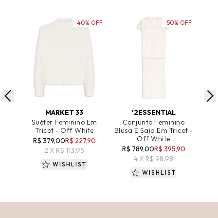
40% OFF
50% OFF
ADICIONAR AO CARRINHO
ADICIONAR AO CARRINHO
A
MARKET 33
'2ESSENTIAL
Suéter Feminino Em
Conjunto Feminino
C
Tricot - Off White
Blusa E Saia Em Tricot -
Blu
Off White
Mi
R$ 379,00
R$ 227,90
R$ 789,00
R$ 395,90
2 X R$ 113,95
R$
4 X R$ 98,98
WISHLIST
WISHLIST