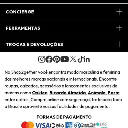
Sobre Nós
CONCIERGE
Conheça o App
Central de Relacionamento
FERRAMENTAS
Conheça o Site
Fretes
Minha Conta
TROCAS E DEVOLUÇÕES
Journal
2Getherclub
Pedido de Presente
Condições Gerais
Novos Designers
Regulamento e Promoções
Wishlist
No Shop2gether você encontra moda masculina e feminina
Troca Fácil
das melhores marcas nacionais e internacionais. Encontre
Saiu na Mídia
Cupons
roupas, calçados, acessórios e lançamentos exclusivos de
Restituição de Pagamento
marcas como
Osklen
,
Ricardo Almeida
,
Animale
,
Farm
,
Sustentabilidade
entre outras. Compre online com segurança, frete para todo
Dúvidas Frequentes
o Brasil e aproveite nossas facilidades de pagamento.
Navegando
Termos e Condições
FORMAS DE PAGAMENTO
Termos e Condições