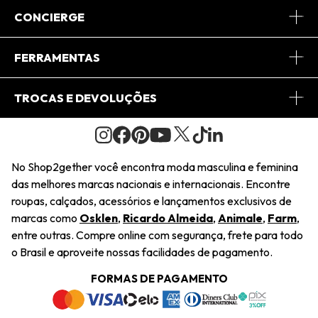
Sobre Nós
CONCIERGE
Conheça o App
Central de Relacionamento
FERRAMENTAS
Conheça o Site
Fretes
Minha Conta
TROCAS E DEVOLUÇÕES
Journal
2Getherclub
Pedido de Presente
Condições Gerais
Novos Designers
Regulamento e Promoções
Wishlist
No Shop2gether você encontra moda masculina e feminina
Troca Fácil
das melhores marcas nacionais e internacionais. Encontre
Saiu na Mídia
Cupons
roupas, calçados, acessórios e lançamentos exclusivos de
Restituição de Pagamento
marcas como
Osklen
,
Ricardo Almeida
,
Animale
,
Farm
,
Sustentabilidade
entre outras. Compre online com segurança, frete para todo
Dúvidas Frequentes
o Brasil e aproveite nossas facilidades de pagamento.
Navegando
Termos e Condições
FORMAS DE PAGAMENTO
Termos e Condições
Política de Privacidade