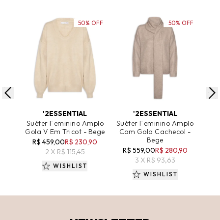
50% OFF
50% OFF
ADICIONAR AO CARRINHO
ADICIONAR AO CARRINHO
A
'2ESSENTIAL
'2ESSENTIAL
Suéter Feminino Amplo
Suéter Feminino Amplo
Sué
Gola V Em Tricot - Bege
Com Gola Cachecol -
G
Bege
R$ 459,00
R$ 230,90
R$ 559,00
R$ 280,90
R
2 X R$ 115,45
3 X R$ 93,63
WISHLIST
WISHLIST