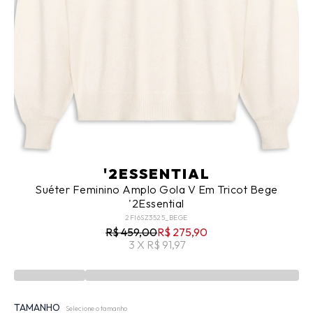
'2ESSENTIAL
Suéter Feminino Amplo Gola V Em Tricot Bege
'2Essential
2FI6SZ3525_BEGE
R$ 459,00
R$ 275,90
3 X R$ 91,97
TAMANHO
Selecione o tamanho