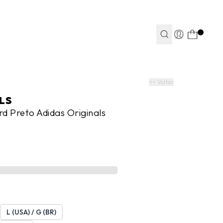
TEAPP*
.
S
S
JEANS
JEANS
FITNESS
FITNESS
CASA
CASA
<< Voltar
LS
rd Preto Adidas Originals
L (USA) / G (BR)