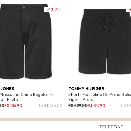
54% OFF
& JONES
TOMMY HILFIGER
 Masculino Chino Regular Fit
Shorts Masculino De Praia Bol
o - Preto
Zíper - Preto
,90
R$ 136,90
1 x R$ 136,90
R$ 529,00
R$ 317,90
3 X R