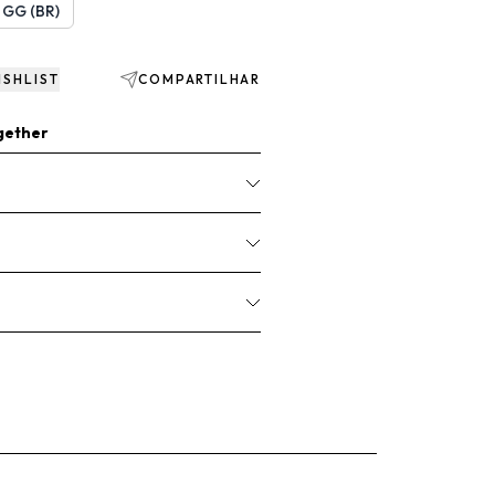
/ GG (BR)
ISHLIST
COMPARTILHAR
gether