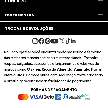
Sobre Nós
CONCIERGE
Conheça o App
Central de Relacionamento
FERRAMENTAS
Conheça o Site
Fretes
Minha Conta
TROCAS E DEVOLUÇÕES
Journal
2Getherclub
Pedido de Presente
Condições Gerais
Novos Designers
Regulamento e Promoções
Wishlist
No Shop2gether você encontra moda masculina e feminina
Troca Fácil
das melhores marcas nacionais e internacionais. Encontre
Saiu na Mídia
Cupons
roupas, calçados, acessórios e lançamentos exclusivos de
Restituição de Pagamento
marcas como
Osklen
,
Ricardo Almeida
,
Animale
,
Farm
,
Sustentabilidade
entre outras. Compre online com segurança, frete para todo
Dúvidas Frequentes
o Brasil e aproveite nossas facilidades de pagamento.
Navegando
Termos e Condições
FORMAS DE PAGAMENTO
Termos e Condições
Política de Privacidade
Trabalhe Conosco