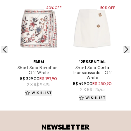
40% OFF
50% OFF
ADICIONAR AO CARRINHO
ADICIONAR AO CARRINHO
A
FARM
'2ESSENTIAL
Short Saia Bohoflor -
Short Saia Curta
Sho
Off White
Transpassada - Off
White
R$ 329,00
R$ 197,90
R
R$ 499,00
R$ 250,90
2 X R$ 98,95
2 X R$ 125,45
WISHLIST
WISHLIST
NEWSLETTER