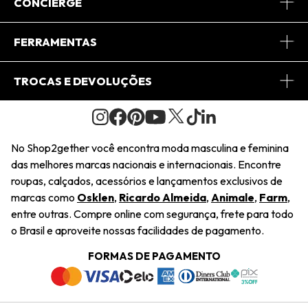
Sobre Nós
CONCIERGE
Conheça o App
Central de Relacionamento
FERRAMENTAS
Conheça o Site
Fretes
Minha Conta
TROCAS E DEVOLUÇÕES
Journal
2Getherclub
Pedido de Presente
Condições Gerais
Novos Designers
Regulamento e Promoções
Wishlist
No Shop2gether você encontra moda masculina e feminina
Troca Fácil
das melhores marcas nacionais e internacionais. Encontre
Saiu na Mídia
Cupons
roupas, calçados, acessórios e lançamentos exclusivos de
Restituição de Pagamento
marcas como
Osklen
,
Ricardo Almeida
,
Animale
,
Farm
,
Sustentabilidade
entre outras. Compre online com segurança, frete para todo
Dúvidas Frequentes
o Brasil e aproveite nossas facilidades de pagamento.
Navegando
Termos e Condições
FORMAS DE PAGAMENTO
Termos e Condições
Política de Privacidade
Trabalhe Conosco