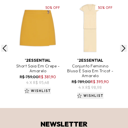
50% OFF
50% OFF
ADICIONAR AO CARRINHO
ADICIONAR AO CARRINHO
A
'2ESSENTIAL
'2ESSENTIAL
Short Saia Em Crepe -
Conjunto Feminino
Sai
Amarelo
Blusa E Saia Em Tricot -
Amarelo
R$ 759,00
R$ 381,90
R$ 789,00
R$ 395,90
R
4 X R$ 95,48
4 X R$ 98,98
WISHLIST
WISHLIST
NEWSLETTER