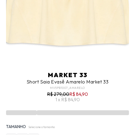
MARKET 33
Short Saia Evasê Amarelo Market 33
MV5PB1007_AMARELO
R$ 279,00
R$ 84,90
1 x R$ 84,90
TAMANHO
Selecione o tamanho