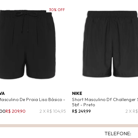
30% OFF
VA
NIKE
asculino De Praia Liso Básico -
Short Masculino Df Challenger 
5bf - Preto
,00
R$ 209,90
2 X R$ 104,95
R$ 249,99
2 X R