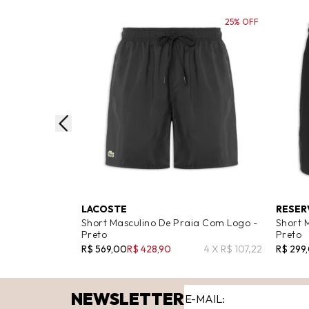
25% OFF
LACOSTE
RESER
Short Masculino De Praia Com Logo -
Short M
Preto
Preto
R$ 569,00
R$ 428,90
4 X R$ 107,22
R$ 299
NEWSLETTER