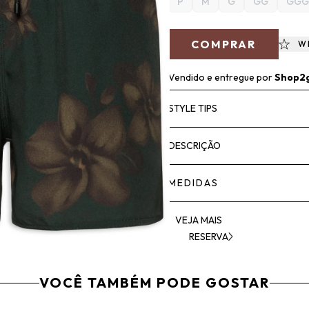
P
M
G
GG
GGG
COMPRAR
W
Vendido e entregue por
Shop2
STYLE TIPS
DESCRIÇÃO
MEDIDAS
VEJA MAIS
RESERVA
VOCÊ TAMBÉM PODE GOSTAR