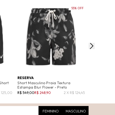
55% OFF
RESERVA
SERGIO K
Short
Short Masculino Praia Textura
Shorts Mascul
Estampa Blur Flower - Preto
Quadros - Pre
$ 125,00
R$ 549,00
R$ 248,90
2 X R$ 124,45
R$ 369,60
R$ 2
FEMININO
MASCULINO