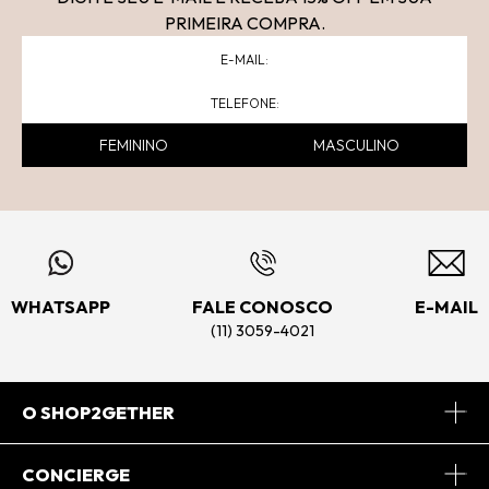
PRIMEIRA COMPRA.
FEMININO
MASCULINO
WHATSAPP
FALE CONOSCO
E-MAIL
(11) 3059-4021
O SHOP2GETHER
Sobre Nós
CONCIERGE