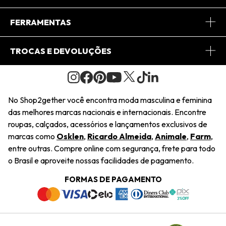
Conheça o App
Central de Relacionamento
FERRAMENTAS
Conheça o Site
Fretes
Minha Conta
TROCAS E DEVOLUÇÕES
Journal
2Getherclub
Pedido de Presente
Condições Gerais
Novos Designers
Regulamento e Promoções
Wishlist
No Shop2gether você encontra moda masculina e feminina
Troca Fácil
das melhores marcas nacionais e internacionais. Encontre
Saiu na Mídia
Cupons
roupas, calçados, acessórios e lançamentos exclusivos de
Restituição de Pagamento
marcas como
Osklen
,
Ricardo Almeida
,
Animale
,
Farm
,
Sustentabilidade
entre outras. Compre online com segurança, frete para todo
Dúvidas Frequentes
o Brasil e aproveite nossas facilidades de pagamento.
Navegando
Termos e Condições
FORMAS DE PAGAMENTO
Termos e Condições
Política de Privacidade
Trabalhe Conosco