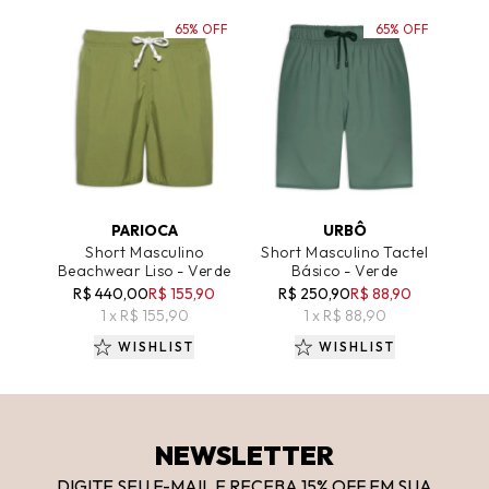
65% OFF
65% OFF
ADICIONAR AO CARRINHO
ADICIONAR AO CARRINHO
PARIOCA
URBÔ
Short Masculino
Short Masculino Tactel
Beachwear Liso - Verde
Básico - Verde
R$ 440,00
R$ 155,90
R$ 250,90
R$ 88,90
1 x R$ 155,90
1 x R$ 88,90
WISHLIST
WISHLIST
NEWSLETTER
DIGITE SEU E-MAIL E RECEBA 15
% OFF
EM SUA