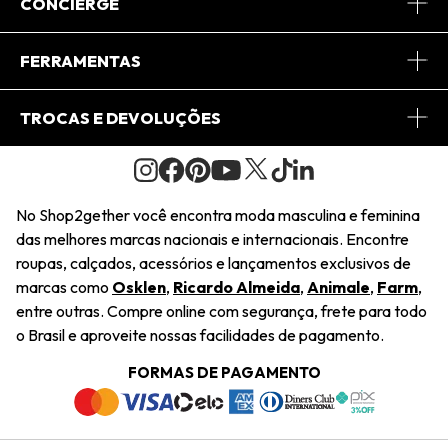
Sobre Nós
CONCIERGE
Conheça o App
Central de Relacionamento
FERRAMENTAS
Conheça o Site
Fretes
Minha Conta
TROCAS E DEVOLUÇÕES
Journal
2Getherclub
Pedido de Presente
Condições Gerais
Novos Designers
Regulamento e Promoções
Wishlist
No Shop2gether você encontra moda masculina e feminina
Troca Fácil
das melhores marcas nacionais e internacionais. Encontre
Saiu na Mídia
Cupons
roupas, calçados, acessórios e lançamentos exclusivos de
Restituição de Pagamento
marcas como
Osklen
,
Ricardo Almeida
,
Animale
,
Farm
,
Sustentabilidade
entre outras. Compre online com segurança, frete para todo
Dúvidas Frequentes
o Brasil e aproveite nossas facilidades de pagamento.
Navegando
Termos e Condições
FORMAS DE PAGAMENTO
Termos e Condições
Política de Privacidade
Trabalhe Conosco