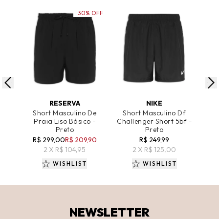
30% OFF
ADICIONAR AO CARRINHO
ADICIONAR AO CARRINHO
A
RESERVA
NIKE
Short Masculino De
Short Masculino Df
Sh
Praia Liso Básico -
Challenger Short 5bf -
B
Preto
Preto
R
R$ 299,00
R$ 209,90
R$ 249,99
2 X R$ 104,95
2 X R$ 125,00
WISHLIST
WISHLIST
NEWSLETTER