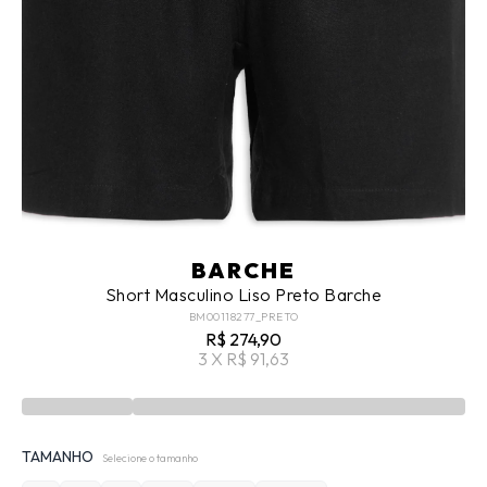
BARCHE
Short Masculino Liso Preto Barche
BM00118277_PRETO
R$ 274,90
3 X R$ 91,63
TAMANHO
Selecione o tamanho