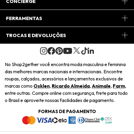
Sobre Nós
CONCIERGE
Conheça o App
Central de Relacionamento
FERRAMENTAS
Conheça o Site
Fretes
Minha Conta
TROCAS E DEVOLUÇÕES
Journal
2Getherclub
Pedido de Presente
Condições Gerais
Novos Designers
Regulamento e Promoções
Wishlist
No Shop2gether você encontra moda masculina e feminina
Troca Fácil
das melhores marcas nacionais e internacionais. Encontre
Saiu na Mídia
Cupons
roupas, calçados, acessórios e lançamentos exclusivos de
Restituição de Pagamento
marcas como
Osklen
,
Ricardo Almeida
,
Animale
,
Farm
,
Sustentabilidade
entre outras. Compre online com segurança, frete para todo
Dúvidas Frequentes
o Brasil e aproveite nossas facilidades de pagamento.
Navegando
Termos e Condições
FORMAS DE PAGAMENTO
Termos e Condições
Política de Privacidade
Trabalhe Conosco