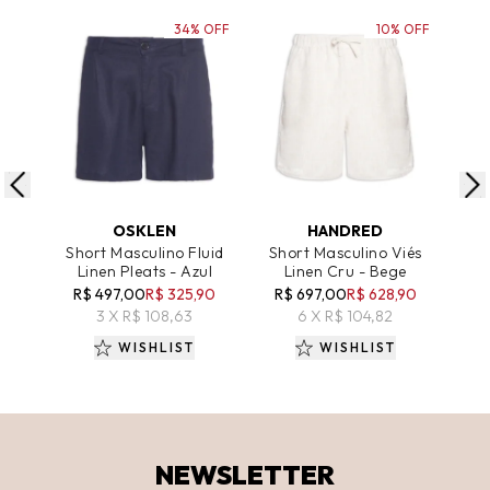
34% OFF
10% OFF
ADICIONAR AO CARRINHO
ADICIONAR AO CARRINHO
A
OSKLEN
HANDRED
Short Masculino Fluid
Short Masculino Viés
Co
Linen Pleats - Azul
Linen Cru - Bege
Bás
Cu
R$ 497,00
R$ 325,90
R$ 697,00
R$ 628,90
R$
3 X R$ 108,63
6 X R$ 104,82
WISHLIST
WISHLIST
NEWSLETTER