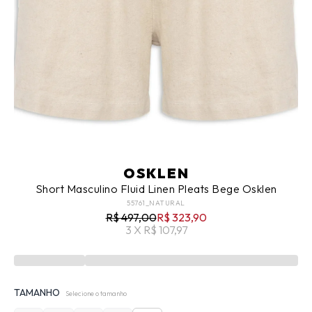
OSKLEN
Short Masculino Fluid Linen Pleats Bege Osklen
55761_NATURAL
R$ 497,00
R$ 323,90
3 X R$ 107,97
TAMANHO
Selecione o tamanho