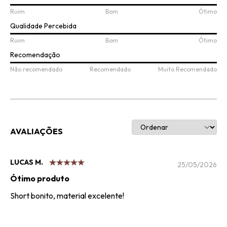
Ruim
Bom
Ótimo
Qualidade Percebida
Ruim
Bom
Ótimo
Recomendação
Não recomendado
Recomendado
Muito Recomendado
AVALIAÇÕES
LUCAS M.
25/05/2026
Ótimo produto
Short bonito, material excelente!