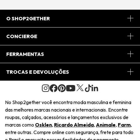
O SHOP2GETHER
Sobre Nós
CONCIERGE
Conheça o App
Central de Relacionamento
FERRAMENTAS
Conheça o Site
Fretes
Minha Conta
TROCAS E DEVOLUÇÕES
Journal
2Getherclub
Pedido de Presente
Condições Gerais
Novos Designers
Regulamento e Promoções
Wishlist
No Shop2gether você encontra moda masculina e feminina
Troca Fácil
das melhores marcas nacionais e internacionais. Encontre
Saiu na Mídia
Cupons
roupas, calçados, acessórios e lançamentos exclusivos de
Restituição de Pagamento
marcas como
Osklen
,
Ricardo Almeida
,
Animale
,
Farm
,
Sustentabilidade
entre outras. Compre online com segurança, frete para todo
Dúvidas Frequentes
o Brasil e aproveite nossas facilidades de pagamento.