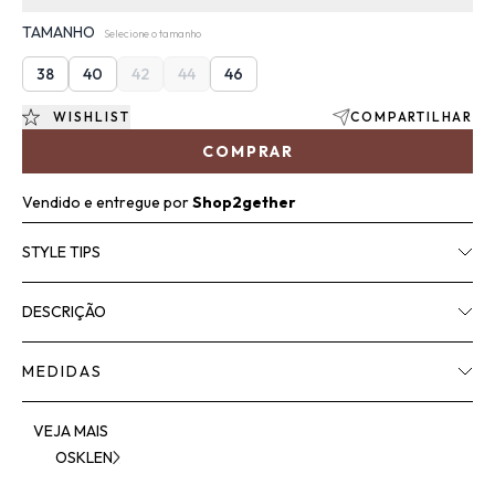
TAMANHO
Selecione o tamanho
38
40
42
44
46
WISHLIST
COMPARTILHAR
COMPRAR
Vendido e entregue por
Shop2gether
STYLE TIPS
DESCRIÇÃO
MEDIDAS
VEJA MAIS
OSKLEN