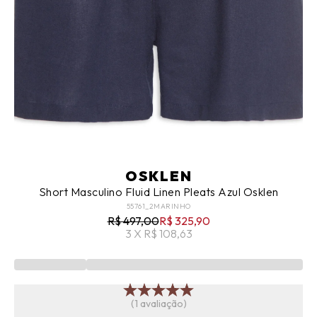
OSKLEN
Short Masculino Fluid Linen Pleats Azul Osklen
55761_2MARINHO
R$ 497,00
R$ 325,90
3 X R$ 108,63
(1 avaliação)