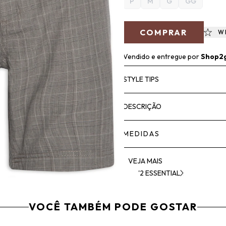
P
M
G
GG
COMPRAR
W
Vendido e entregue por
Shop2
STYLE TIPS
DESCRIÇÃO
MEDIDAS
VEJA MAIS
'2 ESSENTIAL
VOCÊ TAMBÉM PODE GOSTAR