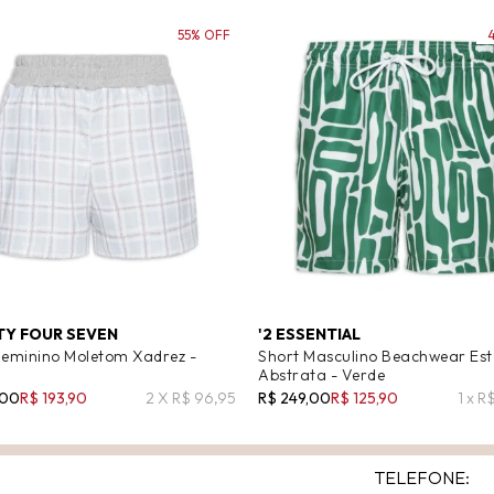
55% OFF
Y FOUR SEVEN
'2 ESSENTIAL
Feminino Moletom Xadrez -
Short Masculino Beachwear E
Abstrata - Verde
,00
R$ 193,90
2 X R$ 96,95
R$ 249,00
R$ 125,90
1 x R