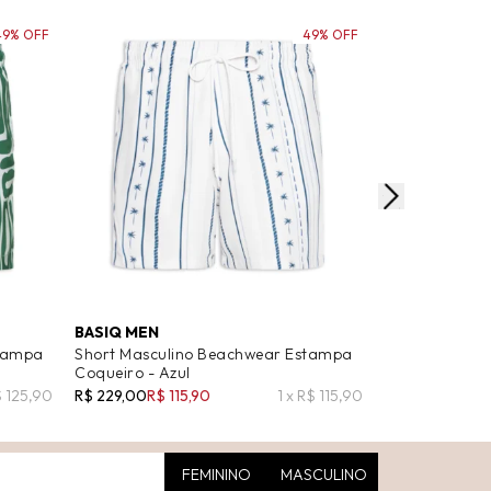
49% OFF
49% OFF
BASIQ MEN
BASIQ MEN
stampa
Short Masculino Beachwear Estampa
Short Mascul
Coqueiro - Azul
Coqueiro - Br
$ 125,90
R$ 229,00
R$ 115,90
1 x R$ 115,90
R$ 229,00
R$ 1
FEMININO
MASCULINO