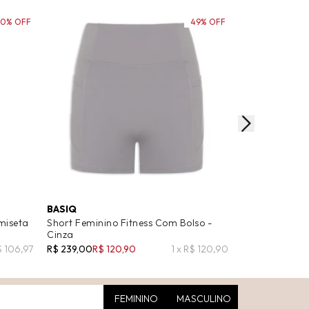
50% OFF
49% OFF
BASIQ
HUGO
miseta
Short Feminino Fitness Com Bolso -
Short Masculi
Cinza
Haiti - Cinza
$ 106,97
R$ 239,00
R$ 120,90
1 x R$ 120,90
R$ 520,00
R$ 2
FEMININO
MASCULINO