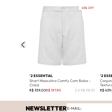
45% OFF
'2 ESSENTIAL
'2 ESS
Short Masculino Comfy Com Bolso -
Conjun
Cinza
Textur
R$ 359,00
R$ 197,90
2 X R$ 98,95
R$ 439
NEWSLETTER