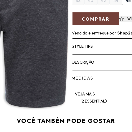
38
40
42
44
46
COMPRAR
W
Vendido e entregue por
Shop2
STYLE TIPS
DESCRIÇÃO
MEDIDAS
VEJA MAIS
'2 ESSENTIAL
VOCÊ TAMBÉM PODE GOSTAR