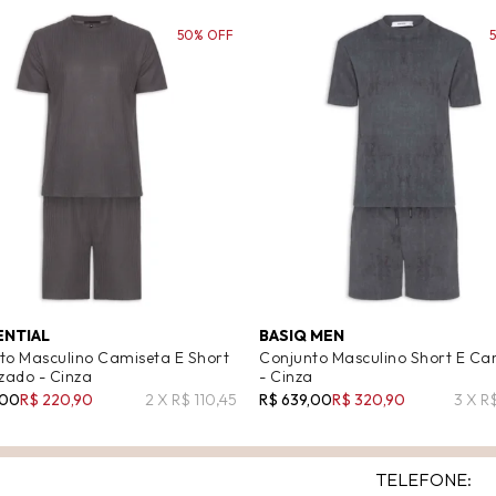
50% OFF
ENTIAL
BASIQ MEN
to Masculino Camiseta E Short
Conjunto Masculino Short E Ca
izado - Cinza
- Cinza
,00
R$ 220,90
2 X R$ 110,45
R$ 639,00
R$ 320,90
3 X R