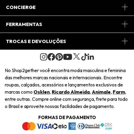
Sobre Nós
CONCIERGE
Conheça o App
Central de Relacionamento
FERRAMENTAS
Conheça o Site
Fretes
Minha Conta
TROCAS E DEVOLUÇÕES
Journal
2Getherclub
Pedido de Presente
Condições Gerais
Novos Designers
Regulamento e Promoções
Wishlist
No Shop2gether você encontra moda masculina e feminina
Troca Fácil
das melhores marcas nacionais e internacionais. Encontre
Saiu na Mídia
Cupons
roupas, calçados, acessórios e lançamentos exclusivos de
Restituição de Pagamento
marcas como
Osklen
,
Ricardo Almeida
,
Animale
,
Farm
,
Sustentabilidade
entre outras. Compre online com segurança, frete para todo
Dúvidas Frequentes
o Brasil e aproveite nossas facilidades de pagamento.
Navegando
Termos e Condições
FORMAS DE PAGAMENTO
Termos e Condições
Política de Privacidade