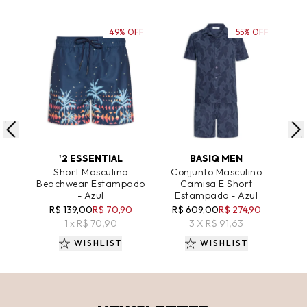
49% OFF
55% OFF
ADICIONAR AO CARRINHO
ADICIONAR AO CARRINHO
A
'2 ESSENTIAL
BASIQ MEN
Short Masculino
Conjunto Masculino
Beachwear Estampado
Camisa E Short
Be
- Azul
Estampado - Azul
R$ 139,00
R$ 70,90
R$ 609,00
R$ 274,90
R
1 x R$ 70,90
3 X R$ 91,63
WISHLIST
WISHLIST