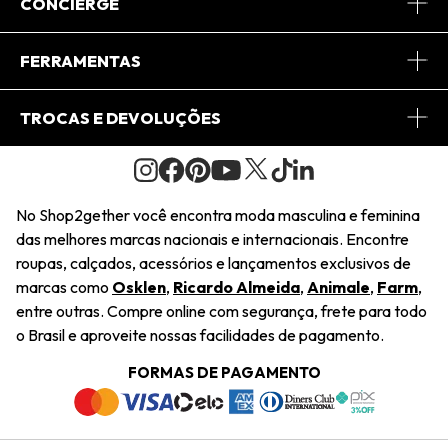
Sobre Nós
CONCIERGE
Conheça o App
Central de Relacionamento
FERRAMENTAS
Conheça o Site
Fretes
Minha Conta
TROCAS E DEVOLUÇÕES
Journal
2Getherclub
Pedido de Presente
Condições Gerais
Novos Designers
Regulamento e Promoções
Wishlist
No Shop2gether você encontra moda masculina e feminina
Troca Fácil
das melhores marcas nacionais e internacionais. Encontre
Saiu na Mídia
Cupons
roupas, calçados, acessórios e lançamentos exclusivos de
Restituição de Pagamento
marcas como
Osklen
,
Ricardo Almeida
,
Animale
,
Farm
,
Sustentabilidade
entre outras. Compre online com segurança, frete para todo
Dúvidas Frequentes
o Brasil e aproveite nossas facilidades de pagamento.
Navegando
Termos e Condições
FORMAS DE PAGAMENTO
Termos e Condições
Política de Privacidade
Trabalhe Conosco