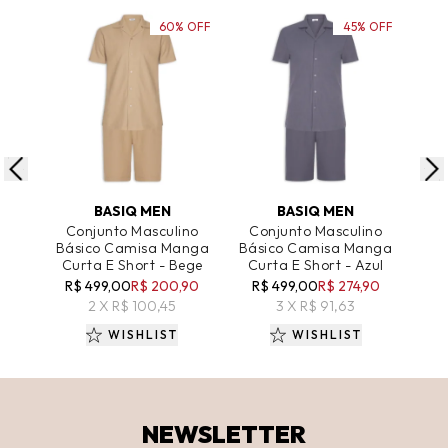
60% OFF
45% OFF
ADICIONAR AO CARRINHO
ADICIONAR AO CARRINHO
A
BASIQ MEN
BASIQ MEN
Conjunto Masculino
Conjunto Masculino
Co
Básico Camisa Manga
Básico Camisa Manga
Bás
Curta E Short - Bege
Curta E Short - Azul
Cur
R$ 499,00
R$ 200,90
R$ 499,00
R$ 274,90
R
2 X R$ 100,45
3 X R$ 91,63
WISHLIST
WISHLIST
NEWSLETTER