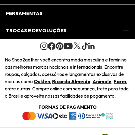
Conheça o App
Central de Relacionamento
FERRAMENTAS
Conheça o Site
Fretes
Minha Conta
TROCAS E DEVOLUÇÕES
Journal
2Getherclub
Pedido de Presente
Condições Gerais
Novos Designers
Regulamento e Promoções
Wishlist
No Shop2gether você encontra moda masculina e feminina
Troca Fácil
das melhores marcas nacionais e internacionais. Encontre
Saiu na Mídia
Cupons
roupas, calçados, acessórios e lançamentos exclusivos de
Restituição de Pagamento
marcas como
Osklen
,
Ricardo Almeida
,
Animale
,
Farm
,
Sustentabilidade
entre outras. Compre online com segurança, frete para todo
Dúvidas Frequentes
o Brasil e aproveite nossas facilidades de pagamento.
Navegando
Termos e Condições
FORMAS DE PAGAMENTO
Termos e Condições
Política de Privacidade
Trabalhe Conosco