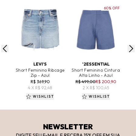
60% OFF
ADICIONAR AO CARRINHO
ADICIONAR AO CARRINHO
A
LEVI'S
'2ESSENTIAL
Short Feminino Ribcage
Short Feminino Cintura
Sho
Zip - Azul
Alta Linho - Azul
R$ 369,90
R$ 499,00
R$ 200,90
4 X R$ 92,48
2 X R$ 100,45
WISHLIST
WISHLIST
NEWSLETTER
DIGITE SEU E-MAIL E RECEBA 15
% OFF
EM SUA