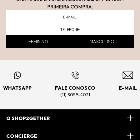
PRIMEIRA COMPRA.
FEMININO
MASCULINO
WHATSAPP
FALE CONOSCO
E-MAIL
(11) 3059-4021
O SHOP2GETHER
Sobre Nós
CONCIERGE