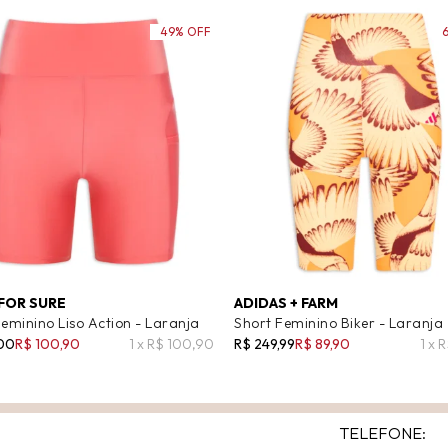
49% OFF
FOR SURE
ADIDAS + FARM
eminino Liso Action - Laranja
Short Feminino Biker - Laranja
,00
R$ 100,90
1 x R$ 100,90
R$ 249,99
R$ 89,90
1 x 