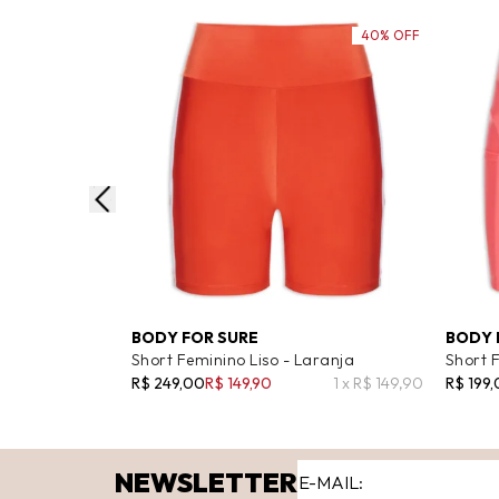
40% OFF
BODY FOR SURE
BODY 
Short Feminino Liso - Laranja
Short F
R$ 249,00
R$ 149,90
1 x R$ 149,90
R$ 199
NEWSLETTER