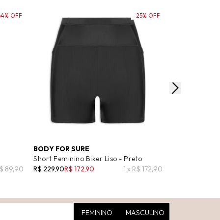
64% OFF
25% OFF
BODY FOR SURE
FARM
Short Feminino Biker Liso - Preto
Short Feminino
Laranja
R$ 89,90
R$ 229,90
R$ 172,90
1 x R$ 172,90
R$ 249,00
R$ 1
FEMININO
MASCULINO