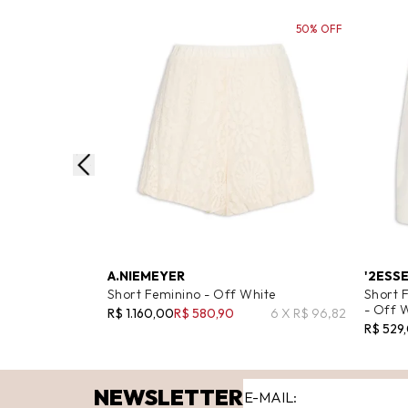
50% OFF
A.NIEMEYER
'2ESS
Short Feminino - Off White
Short 
- Off 
R$ 1.160,00
R$ 580,90
6 X R$ 96,82
R$ 529
NEWSLETTER