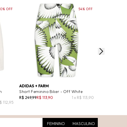
50% OFF
54% OFF
ADIDAS + FARM
SHOP2GETHE
m
Short Feminino Biker - Off White
MATTOS
Short Feminin
R$ 249,99
R$ 113,90
1 x R$ 113,90
$ 112,95
R$ 4.950,00
R$
FEMININO
MASCULINO