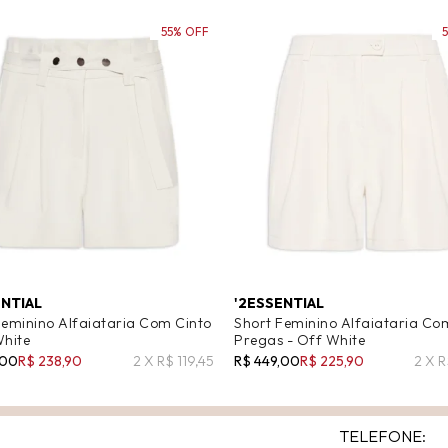
55% OFF
ENTIAL
'2ESSENTIAL
Feminino Alfaiataria Com Cinto
Short Feminino Alfaiataria Co
White
Pregas - Off White
,00
R$ 238,90
2 X R$ 119,45
R$ 449,00
R$ 225,90
2 X R