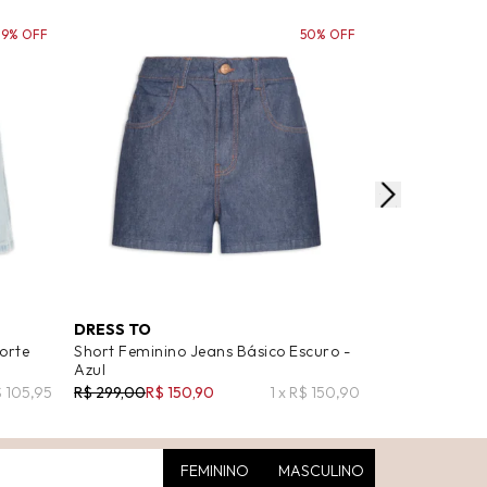
39% OFF
50% OFF
DRESS TO
DRESS TO
orte
Short Feminino Jeans Básico Escuro -
Short Feminin
Azul
Detalhe Prega
$ 105,95
R$ 299,00
R$ 150,90
1 x R$ 150,90
R$ 359,00
R$ 1
FEMININO
MASCULINO