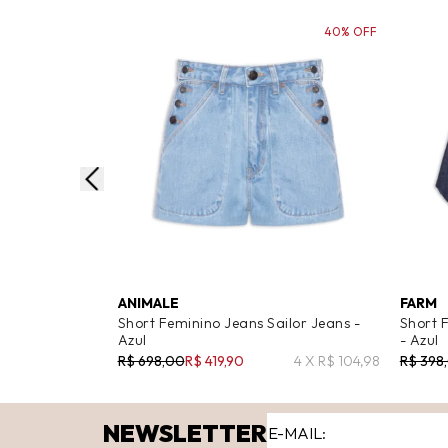
40% OFF
ANIMALE
FARM
Short Feminino Jeans Sailor Jeans -
Short 
Azul
- Azul
R$ 698,00
R$ 419,90
4 X R$ 104,98
R$ 398
NEWSLETTER