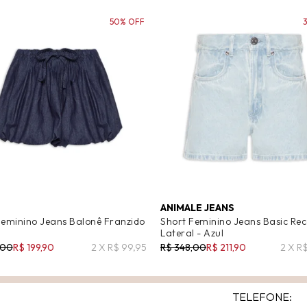
50% OFF
ANIMALE JEANS
Feminino Jeans Balonê Franzido
Short Feminino Jeans Basic Rec
Lateral - Azul
,00
R$ 199,90
2 X R$ 99,95
R$ 348,00
R$ 211,90
2 X R