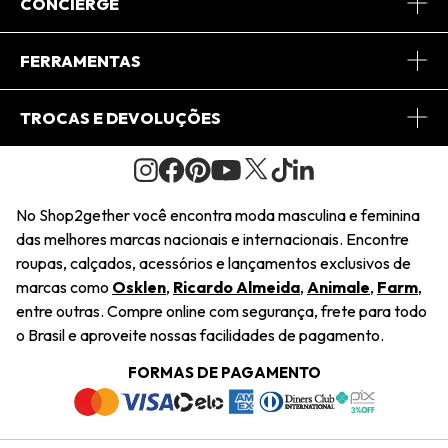
Sobre Nós
CONCIERGE
Conheça o App
Central de Relacionamento
FERRAMENTAS
Conheça o Site
Fretes
Minha Conta
TROCAS E DEVOLUÇÕES
Journal
2Getherclub
Pedido de Presente
Condições Gerais
Novos Designers
Regulamento e Promoções
Wishlist
No Shop2gether você encontra moda masculina e feminina
Troca Fácil
das melhores marcas nacionais e internacionais. Encontre
Saiu na Mídia
Cupons
roupas, calçados, acessórios e lançamentos exclusivos de
Restituição de Pagamento
marcas como
Osklen
,
Ricardo Almeida
,
Animale
,
Farm
,
Sustentabilidade
entre outras. Compre online com segurança, frete para todo
Dúvidas Frequentes
o Brasil e aproveite nossas facilidades de pagamento.
Navegando
Termos e Condições
FORMAS DE PAGAMENTO
Termos e Condições
Política de Privacidade
Trabalhe Conosco