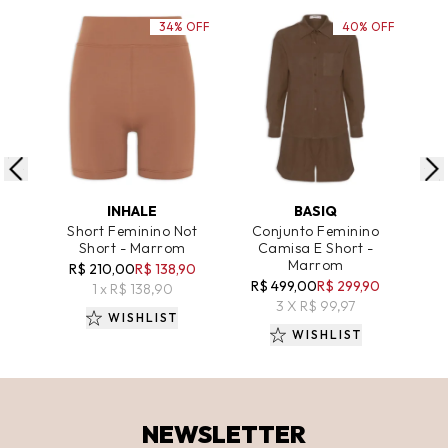
34% OFF
40% OFF
ADICIONAR AO CARRINHO
ADICIONAR AO CARRINHO
A
INHALE
BASIQ
Short Feminino Not
Conjunto Feminino
C
Short - Marrom
Camisa E Short -
Marrom
Be
R$ 210,00
R$ 138,90
R$ 499,00
R$ 299,90
R$
1 x R$ 138,90
3 X R$ 99,97
WISHLIST
WISHLIST
NEWSLETTER