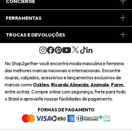
Sobre Nós
CONCIERGE
Conheça o App
Central de Relacionamento
FERRAMENTAS
Conheça o Site
Fretes
Minha Conta
TROCAS E DEVOLUÇÕES
Journal
2Getherclub
Pedido de Presente
Condições Gerais
Novos Designers
Regulamento e Promoções
Wishlist
No Shop2gether você encontra moda masculina e feminina
Troca Fácil
das melhores marcas nacionais e internacionais. Encontre
Saiu na Mídia
Cupons
roupas, calçados, acessórios e lançamentos exclusivos de
Restituição de Pagamento
marcas como
Osklen
,
Ricardo Almeida
,
Animale
,
Farm
,
Sustentabilidade
entre outras. Compre online com segurança, frete para todo
Dúvidas Frequentes
o Brasil e aproveite nossas facilidades de pagamento.
Navegando
Termos e Condições
FORMAS DE PAGAMENTO
Termos e Condições
Política de Privacidade
Trabalhe Conosco