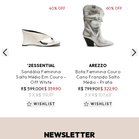
40% OFF
60% OFF
ADICIONAR AO CARRINHO
ADICIONAR AO CARRINHO
A
'2ESSENTIAL
AREZZO
Sandália Feminina
Bota Feminina Couro
San
Salto Médio Em Couro -
Cano Franzido Salto
Mé
Off White
Médio - Prata
R$ 599,00
R$ 359,90
R$ 799,90
R$ 322,90
R
3 X R$ 119,97
3 X R$ 107,63
WISHLIST
WISHLIST
NEWSLETTER