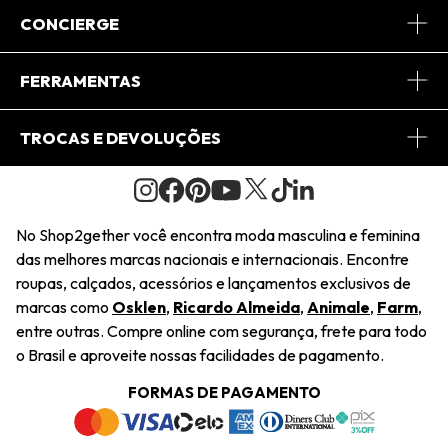
Sobre Nós
CONCIERGE
Conheça o App
Central de Relacionamento
FERRAMENTAS
Conheça o Site
Fretes
Minha Conta
TROCAS E DEVOLUÇÕES
Journal
2Getherclub
Pedido de Presente
Condições Gerais
Novos Designers
Regulamento e Promoções
Wishlist
No Shop2gether você encontra moda masculina e feminina
Troca Fácil
das melhores marcas nacionais e internacionais. Encontre
Saiu na Mídia
Cupons
roupas, calçados, acessórios e lançamentos exclusivos de
Restituição de Pagamento
marcas como
Osklen
,
Ricardo Almeida
,
Animale
,
Farm
,
Sustentabilidade
entre outras. Compre online com segurança, frete para todo
Dúvidas Frequentes
o Brasil e aproveite nossas facilidades de pagamento.
Navegando
Termos e Condições
FORMAS DE PAGAMENTO
Termos e Condições
Política de Privacidade