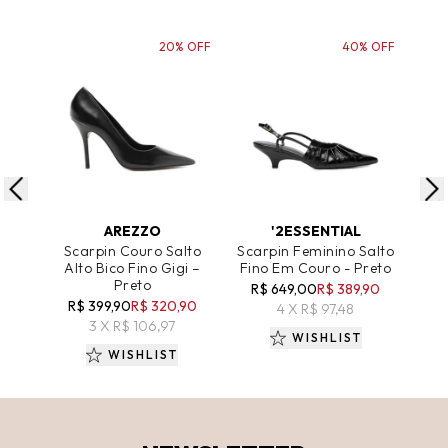
20% OFF
40% OFF
ADICIONAR AO CARRINHO
ADICIONAR AO CARRINHO
A
AREZZO
'2ESSENTIAL
Scarpin Couro Salto
Scarpin Feminino Salto
S
Alto Bico Fino Gigi –
Fino Em Couro - Preto
Ve
Preto
R$ 649,00
R$ 389,90
R
R$ 399,90
R$ 320,90
4 X R$ 97,48
3 X R$ 106,97
WISHLIST
WISHLIST