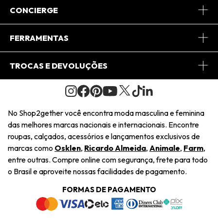
Sobre Nós
CONCIERGE
Conheça o App
Central de Relacionamento
FERRAMENTAS
Conheça o Site
Fretes
Minha Conta
TROCAS E DEVOLUÇÕES
Journal
2Getherclub
Pedido de Presente
Condições Gerais
Novos Designers
Regulamento e Promoções
Wishlist
No Shop2gether você encontra moda masculina e feminina
Troca Fácil
das melhores marcas nacionais e internacionais. Encontre
Saiu na Mídia
Cupons
roupas, calçados, acessórios e lançamentos exclusivos de
Restituição de Pagamento
marcas como
Osklen
,
Ricardo Almeida
,
Animale
,
Farm
,
Sustentabilidade
entre outras. Compre online com segurança, frete para todo
Dúvidas Frequentes
o Brasil e aproveite nossas facilidades de pagamento.
Navegando
Termos e Condições
FORMAS DE PAGAMENTO
Termos e Condições
Política de Privacidade