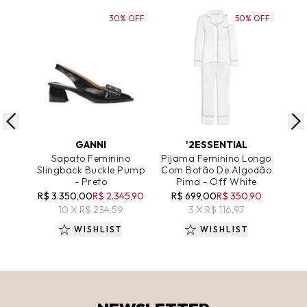
30% OFF
50% OFF
ADICIONAR AO CARRINHO
ADICIONAR AO CARRINHO
A
GANNI
'2ESSENTIAL
Sapato Feminino
Pijama Feminino Longo
Tên
Slingback Buckle Pump
Com Botão De Algodão
Le
- Preto
Pima - Off White
R$ 3.350,00
R$ 2.345,90
R$ 699,00
R$ 350,90
10 X R$ 234,59
3 X R$ 116,97
WISHLIST
WISHLIST