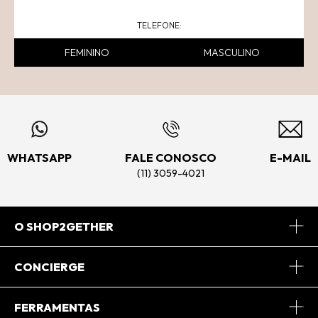
FEMININO
MASCULINO
WHATSAPP
FALE CONOSCO
E-MAIL
(11) 3059-4021
O SHOP2GETHER
Sobre Nós
CONCIERGE
Conheça o App
Central de Relacionamento
FERRAMENTAS