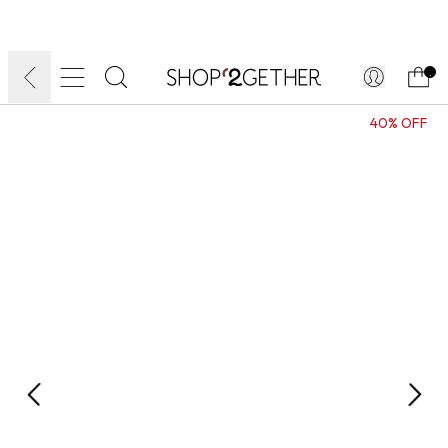
FINAL LIQUIDA:
O VERÃO’27 NO SEU TEMPO:
ATÉ 70% OFF + 10% OFF
FRETE GRÁTIS
10EXTRA.
FRETEAPP*
.
40% OFF