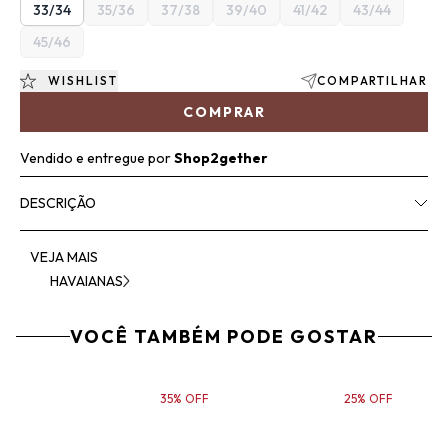
33/34
35/36
37/38
39/40
41/42
43/44
45/46
WISHLIST
COMPARTILHAR
COMPRAR
Vendido e entregue por
Shop2gether
DESCRIÇÃO
VEJA MAIS
HAVAIANAS
VOCÊ TAMBÉM PODE GOSTAR
35% OFF
25% OFF