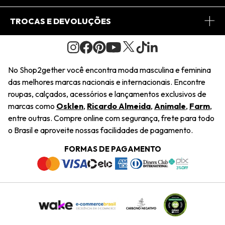
Conheça o Site
Fretes
Minha Conta
TROCAS E DEVOLUÇÕES
Journal
2Getherclub
Pedido de Presente
Condições Gerais
Novos Designers
Regulamento e Promoções
Wishlist
No Shop2gether você encontra moda masculina e feminina
Troca Fácil
das melhores marcas nacionais e internacionais. Encontre
Saiu na Mídia
Cupons
roupas, calçados, acessórios e lançamentos exclusivos de
Restituição de Pagamento
marcas como
Osklen
,
Ricardo Almeida
,
Animale
,
Farm
,
Sustentabilidade
entre outras. Compre online com segurança, frete para todo
Dúvidas Frequentes
o Brasil e aproveite nossas facilidades de pagamento.
Navegando
Termos e Condições
FORMAS DE PAGAMENTO
Termos e Condições
Política de Privacidade
Trabalhe Conosco
Declaração De Conteúdo