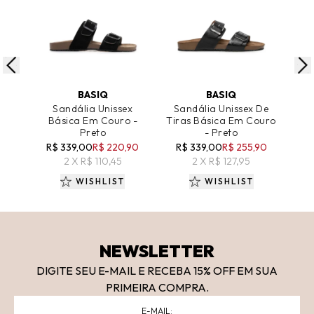
ADICIONAR AO CARRINHO
ADICIONAR AO CARRINHO
A
BASIQ
BASIQ
Sandália Unissex
Sandália Unissex De
San
Básica Em Couro -
Tiras Básica Em Couro
Preto
- Preto
R$ 339,00
R$ 220,90
R$ 339,00
R$ 255,90
2 X R$ 110,45
2 X R$ 127,95
WISHLIST
WISHLIST
NEWSLETTER
DIGITE SEU E-MAIL E RECEBA 15
% OFF
EM SUA
PRIMEIRA COMPRA.